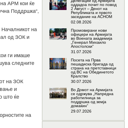
Делегации од Армијата
 на АРМ кои ќе
оддадоа почит по повод
2 Август – Денот на
лучна Поддршка“,
Републиката и првото
заседание на АСНОМ
02.08.2026
 Началникот на
Промовирани нови
офицери на Армијата
нал од ЗОК и
во Воената академија
„Генерал Михаило
Апостолски“
31.07.2026
кои ги имаше
Посета на Прва
ршува следните
пешадиска бригада од
страна на претставници
од ВС на Обединетото
Кралство
от на ЗОК
30.07.2026
ување и
Во Домот на Армијата
се одржува „Напредна
о што ќе
работилница за
поддршка од земја
домаќин“
29.07.2026
орностите на