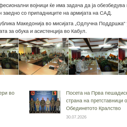
фесионални војници ќе има задача да ја обезбедува
н заедно со припадниците на армијата на САД.
Јан
Јан
Јан
Јан
Јан
Јан
Јан
Јан
Јан
Јан
Јан
Јан
Јан
ублика Македонија во мисијата „Одлучна Поддршка“ 
а за обука и асистенција во Кабул.
14
7
9
4
11
12
16
9
13
6
16
11
0
Мај
Мај
Мај
Мај
Мај
Мај
Мај
Мај
Мај
Мај
Мај
Мај
Мај
46
16
28
24
17
12
34
22
37
15
29
41
3
Сеп
Сеп
Сеп
Сеп
Сеп
Сеп
Сеп
Сеп
Сеп
Сеп
Сеп
Сеп
Сеп
27
40
24
19
18
19
38
42
24
21
30
31
15
ери во
Посета на Прва пешадис
страна на претставници 
Обединетото Кралство
30.07.2026