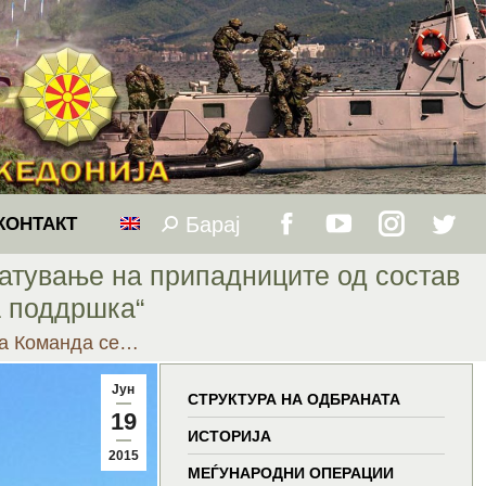
Барај
Search:
КОНТАКТ
Facebook
YouTube
Instagram
Twitt
атување на припадниците од состав
page
page
page
page
а поддршка“
а Команда се…
opens
opens
opens
open
Јун
in
in
in
in
СТРУКТУРА НА ОДБРАНАТА
19
ИСТОРИЈА
new
new
new
new
2015
МЕЃУНАРОДНИ ОПЕРАЦИИ