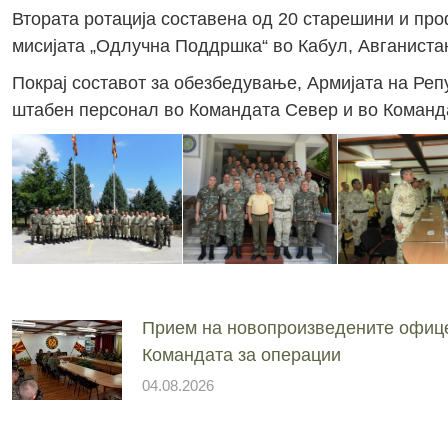
Втората ротација составена од 20 старешини и про
мисијата „Одлучна Поддршка“ во Кабул, Авганиста
Покрај составот за обезбедување, Армијата на Реп
штабен персонал во Командата Север и во Командат
Прием на новопроизведените офиц
Командата за операции
04.08.2026