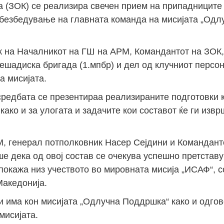
а (ЗОК) се реализира свечен прием на припадниците
 обезбедување на главната команда на мисијата „Од
к на Началникот на ГШ на АРМ, Командантот на ЗОК,
ешадиска бригада (1.мпбр) и дел од клучниот персо
а мисијата.
средбата се презентираа реализираните подготовки 
ако и за улогата и задачите кои составот ќе ги изв
, генерал потполковник Насер Сејдини и Командант
е дека од овој состав се очекува успешно претстав
окажа низ учеството во мировната мисија „ИСАФ“, с
Македонија.
и има кон мисијата „Одлучна Поддршка“ како и одгов
мисијата.