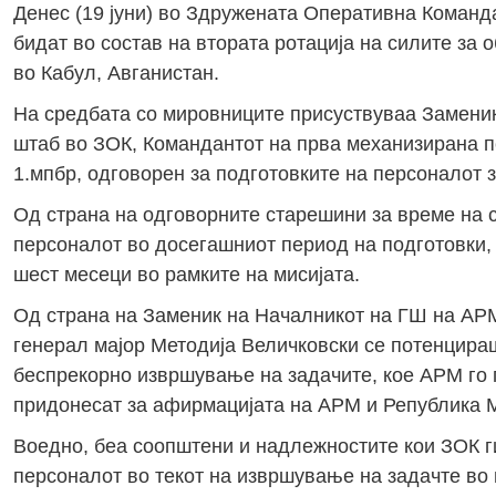
Денес (19 јуни) во Здружената Оперативна Команд
бидат во состав на втората ротација на силите за
во Кабул, Авганистан.
На средбата со мировниците присуствуваа Замени
штаб во ЗОК, Командантот на прва механизирана п
1.мпбр, одговорен за подготовките на персоналот з
Од страна на одговорните старешини за време на 
персоналот во досегашниот период на подготовки, к
шест месеци во рамките на мисијата.
Од страна на Заменик на Началникот на ГШ на АРМ
генерал мајор Методија Величковски се потенцираш
беспрекорно извршување на задачите, кое АРМ го п
придонесат за афирмацијата на АРМ и Република 
Воедно, беа соопштени и надлежностите кои ЗОК г
персоналот во текот на извршување на задачте во 