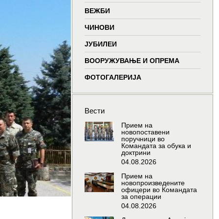
window
window
window
wind
ВЕЖБИ
ЧИНОВИ
ЈУБИЛЕИ
ВООРУЖУВАЊЕ И ОПРЕМА
ФОТОГАЛЕРИЈА
Вести
Прием на
новопоставени
поручници во
Командата за обука и
доктрини
04.08.2026
Прием на
новопроизведените
офицери во Командата
за операции
04.08.2026