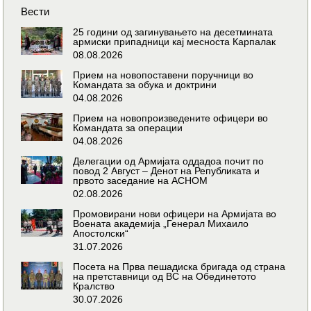
Вести
25 години од загинувањето на десетмината
армиски припадници кај месноста Карпалак
08.08.2026
Прием на новопоставени поручници во
Командата за обука и доктрини
04.08.2026
Прием на новопроизведените офицери во
Командата за операции
04.08.2026
Делегации од Армијата оддадоа почит по
повод 2 Август – Денот на Републиката и
првото заседание на АСНОМ
02.08.2026
Промовирани нови офицери на Армијата во
Воената академија „Генерал Михаило
Апостолски“
31.07.2026
Посета на Прва пешадиска бригада од страна
на претставници од ВС на Обединетото
Кралство
30.07.2026