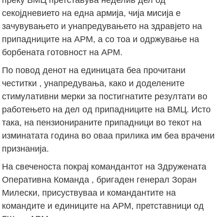
секојдневието на една армија, чија мисија е
зачувувањето и унапредувањето на здравјето на
припадниците на АРМ, а со тоа и одржување на
борбената готовност на АРМ.
По повод денот на единицата беа прочитани
честитки , унапредувања, како и доделените
стимулативни мерки за постигнатите резултати во
работењето на дел од припадниците на ВМЦ. Исто
така, на пензионираните припадници во текот на
изминатата година во оваа прилика им беа врачени
признанија.
На свеченоста покрај командантот на Здружената
Оперативна Команда , бригаден генерал Зоран
Милески, присуствуваа и командантите на
командите и единиците на АРМ, претставници од