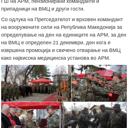
ГШ на АРМ, пензионирани команданти и
припадници на ВМЦ и други гости.
Со одлука на Претседателот и врховен командант
на вооружените сили на Република Македонија за
определување на ден на единиците на АРМ, за ден
на ВМЦ е определен 21 декември, ден кога е
извршена промоција и свечено отварање на ВМЦ
како највисока медицинска установа во АРМ.