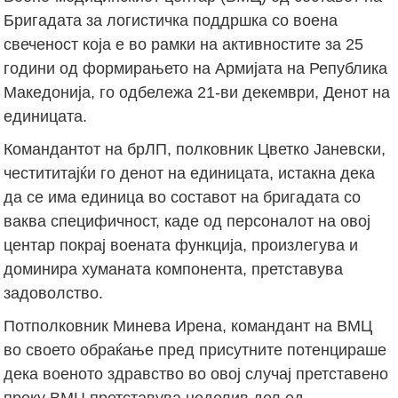
Бригадата за логистичка поддршка со воена
свеченост која е во рамки на активностите за 25
години од формирањето на Армијата на Република
Македонија, го одбележа 21-ви декември, Денот на
единицата.
Командантот на брЛП, полковник Цветко Јаневски,
честититајќи го денот на единицата, истакна дека
да се има единица во составот на бригадата со
ваква специфичност, каде од персоналот на овој
центар покрај воената функција, произлегува и
доминира хуманата компонента, претставува
задоволство.
Потполковник Минева Ирена, командант на ВМЦ
во своето обраќање пред присутните потенцираше
дека военото здравство во овој случај претставено
преку ВМЦ претставува неделив дел од