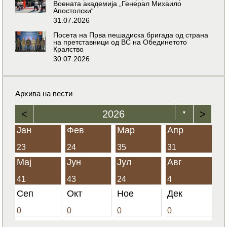
Воената академија „Генерал Михаило
Апостолски“
31.07.2026
Посета на Прва пешадиска бригада од страна
на претставници од ВС на Обединетото
Кралство
30.07.2026
Архива на вести
<
2026
>
▼
Јан
Фев
Мар
Апр
23
24
35
31
Мај
Јун
Јул
Авг
41
43
24
4
Сеп
Окт
Ное
Дек
0
0
0
0