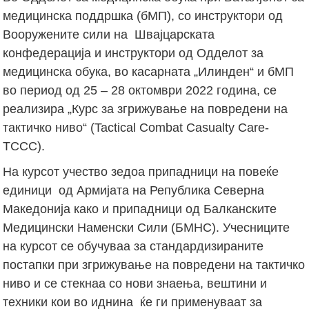
медицинска поддршка (бМП), со инструктори од
Вооружените сили на Швајцарската
конфедерација и инструктори од Одделот за
медицинска обука, во касарната „Илинден“ и бМП
во период од 25 – 28 октомври 2022 година, се
реализира „Курс за згрижување на повредени на
тактичко ниво“ (Tactical Combat Casualty Care-
TCCC).
На курсот учество зедоа припадници на повеќе
единици од Армијата на Република Северна
Македонија како и припадници од Балканските
Медицински Наменски Сили (БМНС). Учесниците
на курсот се обучуваа за стандардизираните
постапки при згрижување на повредени на тактичко
ниво и се стекнаа со нови знаења, вештини и
техники кои во иднина ќе ги применуваат за