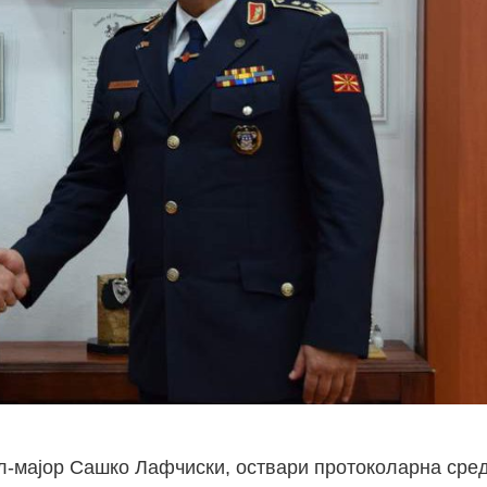
л-мајор Сашко Лафчиски, оствари протоколарна сре