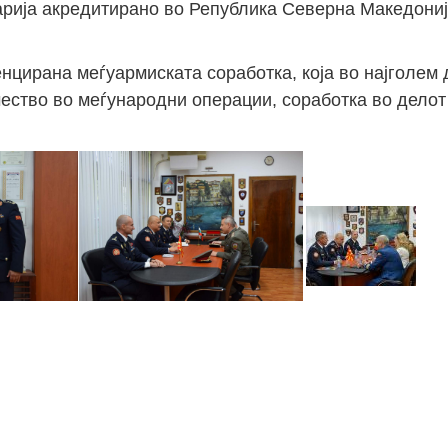
рија акредитирано во Република Северна Македониј
цирана меѓуармиската соработка, која во најголем д
ество во меѓународни операции, соработка во делот 
П
с
о
а
Р
2