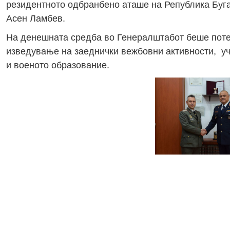
резидентното одбранбено аташе на Република Буга
Асен Ламбев.
На денешната средба во Генералштабот беше потен
изведување на заеднички вежбовни активности, уч
и военото образование.