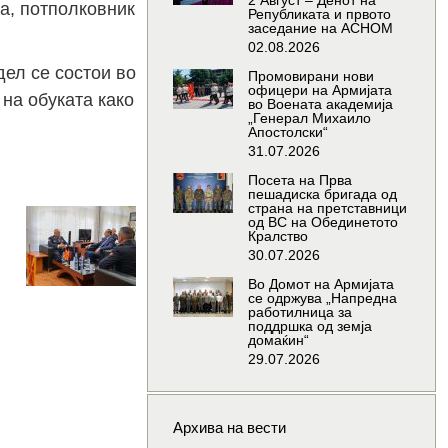
2 Август – Денот на
а, потполковник
Републиката и првото
заседание на АСНОМ
02.08.2026
ел се состои во
Промовирани нови
офицери на Армијата
на обуката како
во Воената академија
„Генерал Михаило
Апостолски“
31.07.2026
Посета на Прва
пешадиска бригада од
страна на претставници
роштална
Проштална
од ВС на Обединетото
Кралство
редба со
средба со
30.07.2026
дбранбеното
амбасадорот
Во Домот на Армијата
таше на
и
се одржува „Напредна
работилница за
оманија
одбранбеното
поддршка од земја
домаќин“
аташе на
7.07.2026
29.07.2026
Република
Турција
Архива на вести
21.07.2026