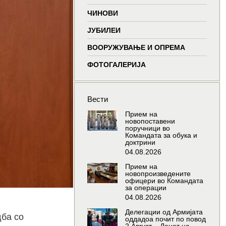
window
window
window
window
ЧИНОВИ
ЈУБИЛЕИ
ВООРУЖУВАЊЕ И ОПРЕМА
ФОТОГАЛЕРИЈА
Вести
Прием на
новопоставени
поручници во
Командата за обука и
доктрини
04.08.2026
Прием на
новопроизведените
офицери во Командата
за операции
04.08.2026
Делегации од Армијата
дба со
оддадоа почит по повод