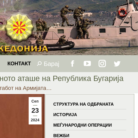
Барај
Search:
КОНТАКТ
Facebook
YouTube
Instagram
Twitter
ното аташе на Република Бугарија
page
page
page
page
табот на Армијата…
opens
opens
opens
opens
Сеп
СТРУКТУРА НА ОДБРАНАТА
23
in
in
in
in
ИСТОРИЈА
2024
МЕЃУНАРОДНИ ОПЕРАЦИИ
new
new
new
new
ВЕЖБИ