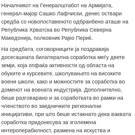
Началникот на Генералштабот на Армијата,
генерал-мајор Сашко Лафчиски, денес оствари
средба со новопоставеното одбранбено аташе на
Република Хрватска во Република Северна
Македонија, полковник Рајко Периќ.
На средбата, соговорниците ја поздравија
досегашната билатерална соработка меѓу двете
земји, која опфаќа активности од областа на
обуките и курсевите, школувањето на високите
воени школи, како и можностите за соработка во
доменот на воената индустрија. Дополнително,
беше разговарано и за соработката во рамки на
членството во заедничките регионални
иницијативи, при што беше истакнато дека ваквата
соработка придонесува за зголемена
интероперабилност, размена на искуства и