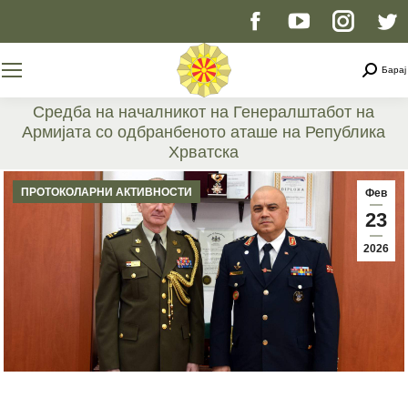
Facebook
YouTube
Instag
T
page
page
page
p
Searc
Барај
opens
opens
opens
o
Средба на началникот на Генералштабот на
Армијата со одбранбеното аташе на Република
in
in
in
i
Хрватска
You are here:
new
new
new
n
ПРОТОКОЛАРНИ АКТИВНОСТИ
Фев
23
window
window
windo
w
2026