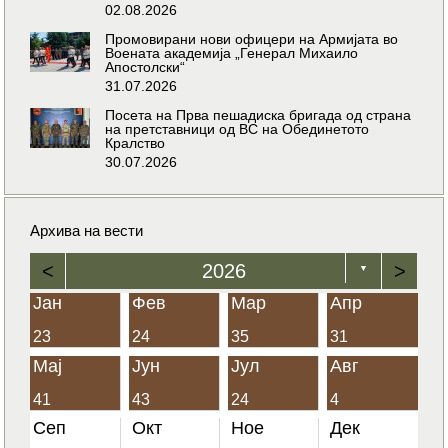
02.08.2026
Промовирани нови офицери на Армијата во
Воената академија „Генерал Михаило
Апостолски“
31.07.2026
Посета на Прва пешадиска бригада од страна
на претставници од ВС на Обединетото
Кралство
30.07.2026
Архива на вести
<
2026
>
▼
Јан
Фев
Мар
Апр
23
24
35
31
Мај
Јун
Јул
Авг
41
43
24
4
Сеп
Окт
Ное
Дек