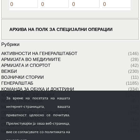
0
0
0
0
АРХИВА НА ПОЛК ЗА СПЕЦИЈАЛНИ ОПЕРАЦИИ
Рубрики
АКТИВНОСТИ НА ГЕНЕРАЛШТАБОТ
(146)
АРМИЈАТА ВО МЕДИУМИТЕ
(28)
АРМИЈАТА И СПОРТОТ
(42)
ВЕЖБИ
(230)
ВОЈНИЧКИ СТОРИИ
(11)
ГЕНЕРАЛШТАБ
(1185)
КОМАНДА ЗА ОБУКА И ДОКТРИНИ
(334)
КОМАНДА ЗА ОПЕРАЦИИ
(1422)
За време на посетата на нашата
ЛОГИСТИЧКА БАЗА
(64)
МИРОВНИ МИСИИ
(24)
интернет-страницата, вашата
ПРОТОКОЛАРНИ АКТИВНОСТИ
(185)
приватност целосно се почитува.
РОДОВА ЕДНАКВОСТ
(12)
Прелистувајќи ја оваа веб-страница,
СПЕЦИЈАЛНИ СИЛИ
(35)
ЦИВИЛНО ВОЕНА СОРАБОТКА
(113)
вие се согласувате со политиката на