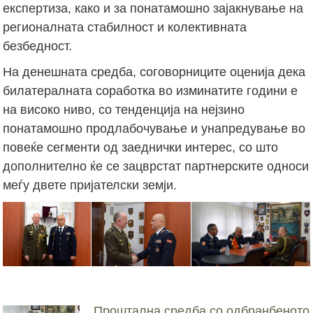
експертиза, како и за понатамошно зајакнување на
регионалната стабилност и колективната
безбедност.
На денешната средба, соговорниците оценија дека
билатералната соработка во изминатите години е
на високо ниво, со тенденција на нејзино
понатамошно продлабочување и унапредување во
повеќе сегменти од заеднички интерес, со што
дополнително ќе се зацврстат партнерските односи
меѓу двете пријателски земји.
Проштална средба со одбранбеното