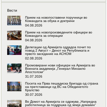
Вести
Прием на новопоставени поручници во
Командата за обука и доктрини
04.08.2026
Прием на новопроизведените офицери во
Командата за операции
04.08.2026
Делегации од Армијата оддадоа почит по
повод 2 Август – Денот на Републиката и
првото заседание на АСНОМ
02.08.2026
Промовирани нови офицери на Армијата во
Воената академија „Генерал Михаило
Апостолски“
31.07.2026
Посета на Прва пешадиска бригада од страна
на претставници од ВС на Обединетото
Кралство
30.07.2026
Во Домот на Армијата се одржува „Напредна
работилница за поддршка од земја домаќин“