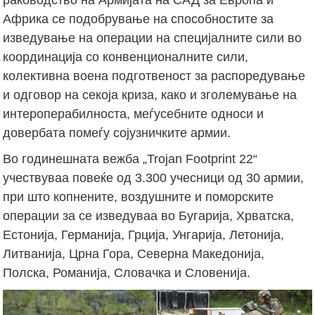
Африка се подобрување на способностите за
изведување на операции на специјалните сили во
координација со конвенционалните сили,
колективна воена подготвеност за распоредување
и одговор на секоја криза, како и зголемување на
интероперабилноста, меѓусебните односи и
довербата помеѓу сојузничките армии.
Во годинешната вежба „Trojan Footprint 22“
учествуваа повеќе од 3.300 учесници од 30 армии,
при што копнените, воздушните и поморските
операции за се изведуваа во Бугарија, Хрватска,
Естонија, Германија, Грција, Унгарија, Летонија,
Литванија, Црна Гора, Северна Македонија,
Полска, Романија, Словачка и Словенија.