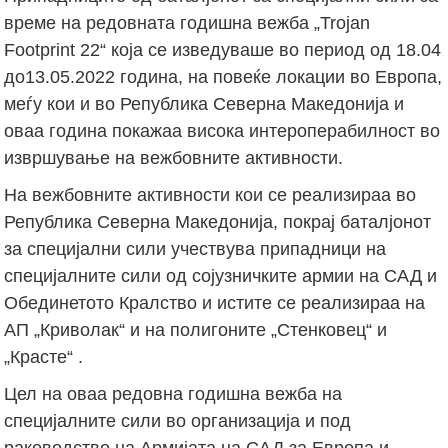
време на редовната годишна вежба „Trojan
Footprint 22“ која се изведуваше во период од 18.04
до13.05.2022 година, на повеќе локации во Европа,
меѓу кои и во Република Северна Македонија и
оваа година покажаа висока интероперабилност во
извршување на вежбовните активности.
На вежбовните активности кои се реализираа во
Република Северна Македонија, покрај баталјонот
за специјални сили учествува припадници на
специјалните сили од сојузничките армии на САД и
Обединетото Кралство и истите се реализираа на
АП „Криволак“ и на полигоните „Стенковец“ и
„Красте“ .
Цел на оваа редовна годишна вежба на
специјалните сили во организација и под
раководство на Армијата на САД за Европа и