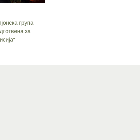
јонска група
дготвена за
исија“