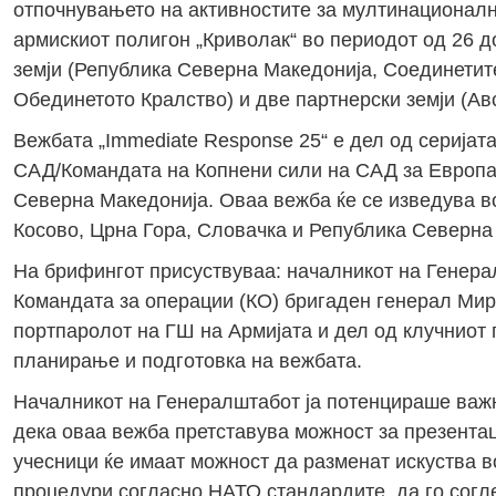
отпочнувањето на активностите за мултинационалнат
армискиот полигон „Криволак“ во периодот од 26 д
земји (Република Северна Македонија, Соединетите
Обединетото Кралство) и две партнерски земји (Авс
Вежбата „Immediate Response 25“ е дел од серија
САД/Командата на Копнени сили на САД за Европ
Северна Македонија. Оваа вежба ќе се изведува во 
Косово, Црна Гора, Словачка и Република Северна
На брифингот присуствуваа: началникот на Генера
Командата за операции (КО) бригаден генерал Мирч
портпаролот на ГШ на Армијата и дел од клучниот 
планирање и подготовка на вежбата.
Началникот на Генералштабот ја потенцираше важ
дека оваа вежба претставува можност за презентац
учесници ќе имаат можност да разменат искуства в
процедури согласно НАТО стандардите, да го согл