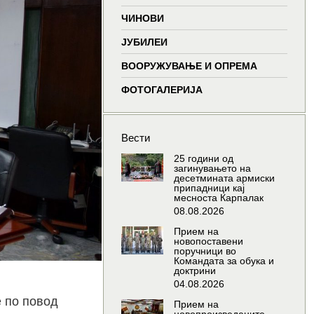
window
window
window
wind
ЧИНОВИ
ЈУБИЛЕИ
ВООРУЖУВАЊЕ И ОПРЕМА
ФОТОГАЛЕРИЈА
Вести
25 години од
загинувањето на
десетмината армиски
припадници кај
месноста Карпалак
08.08.2026
Прием на
новопоставени
поручници во
Командата за обука и
доктрини
04.08.2026
е по повод
Прием на