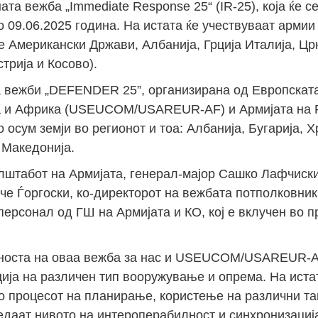
а вежба „Immediate Response 25“ (IR-25), која ќе с
о 09.06.2025 година. На истата ќе учествуваат арми
 Американски Држави, Албанија, Грција Италија, Цр
трија и Косово).
та вежби „DEFENDER 25”, организирана од Европскат
а и Африка (USEUCOM/USAREUR-AF) и Армијата на 
осум земји во регионот и тоа: Албанија, Бугарија, Хр
 Македонија.
лштабот на Армијата, генерал-мајор Сашко Лафчиски
е Ѓоргоски, ко-директорот на вежбата потполковник
персонал од ГШ на Армијата и КО, кој е вклучен во п
носта на оваа вежба за нас и USEUCOM/USAREUR-AF
ија на различен тип вооружување и опрема. На иста
о процесот на планирање, користење на различни так
едаат нивото на интероперабилност и синхронизациј