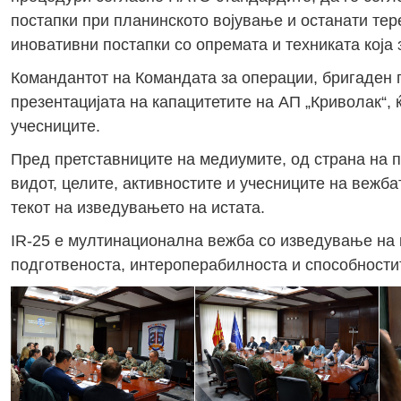
постапки при планинското војување и останати тере
иновативни постапки со опремата и техниката која 
Командантот на Командата за операции, бригаден 
презентацијата на капацитетите на АП „Криволак“,
учесниците.
Пред претставниците на медиумите, од страна на 
видот, целите, активностите и учесниците на вежб
текот на изведувањето на истата.
IR-25 е мултинационална вежба со изведување на к
подготвеноста, интероперабилноста и способности