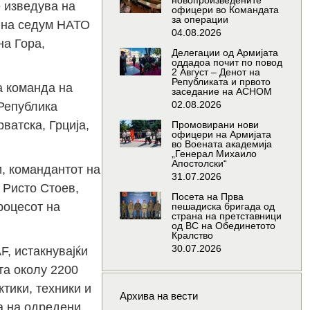
новопроизведените
е изведува на
офицери во Командата
за операции
и на седум НАТО
04.08.2026
на Гора,
Делегации од Армијата
оддадоа почит по повод
2 Август – Денот на
Републиката и првото
а команда на
заседание на АСНОМ
02.08.2026
Република
ватска, Грција,
Промовирани нови
офицери на Армијата
во Воената академија
„Генерал Михаило
Апостолски“
, командантот на
31.07.2026
 Ристо Стоев,
Посета на Прва
роцесот на
пешадиска бригада од
страна на претставници
од ВС на Обединетото
Кралство
30.07.2026
, истакнувајќи
та околу 2200
тики, техники и
Архива на вести
а на одредени