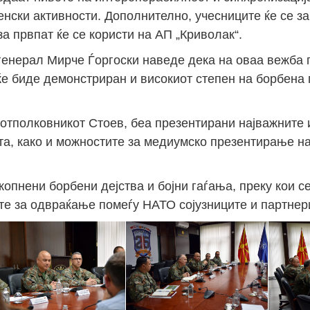
нски активности. Дополнително, учесниците ќе се за
за првпат ќе се користи на АП „Криволак“.
Јан
Јан
Јан
Јан
Јан
Јан
Јан
Јан
Јан
Јан
Јан
Јан
Јан
генерал Мирче Ѓоргоски наведе дека на оваа вежба 
14
7
9
4
11
12
16
9
13
6
16
11
0
Мај
Мај
Мај
Мај
Мај
Мај
Мај
Мај
Мај
Мај
Мај
Мај
Мај
 ќе биде демонстриран и високиот степен на борбена
46
16
28
24
17
12
34
22
37
15
29
41
3
Сеп
Сеп
Сеп
Сеп
Сеп
Сеп
Сеп
Сеп
Сеп
Сеп
Сеп
Сеп
Сеп
потполковникот Стоев, беа презентирани најважните
ата, како и можностите за медиумско презентирање на
27
40
24
19
18
19
38
42
24
21
30
31
15
опнени борбени дејства и бојни гаѓања, преку кои с
те за одвраќање помеѓу НАТО сојузниците и партнер