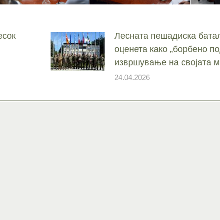
есок
Лесната пешадиска батал
оценета како „борбено по
извршување на својата м
24.04.2026