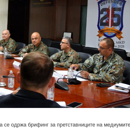
та се одржа брифинг за претставниците на медиумит