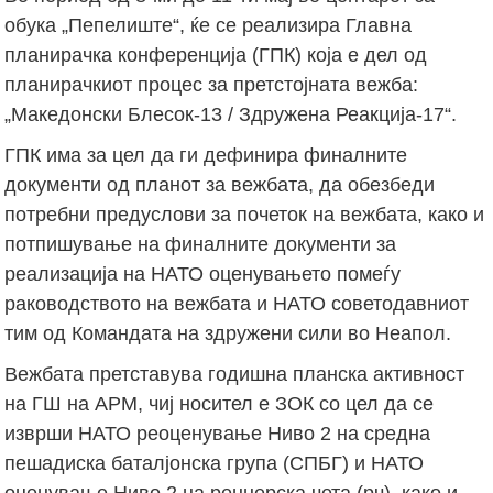
обука „Пепелиште“, ќе се реализира Главна
планирачка конференција (ГПК) која е дел од
планирачкиот процес за претстојната вежба:
„Македонски Блесок-13 / Здружена Реакција-17“.
ГПК има за цел да ги дефинира финалните
документи од планот за вежбата, да обезбеди
потребни предуслови за почеток на вежбата, како и
потпишување на финалните документи за
реализација на НАТО оценувањето помеѓу
раководството на вежбата и НАТО советодавниот
тим од Командата на здружени сили во Неапол.
Вежбата претставува годишна планска активност
на ГШ на АРМ, чиј носител е ЗОК со цел да се
изврши НАТО реоценување Ниво 2 на средна
пешадиска баталјонска група (СПБГ) и НАТО
оценување Ниво 2 на ренџерска чета (рч), како и