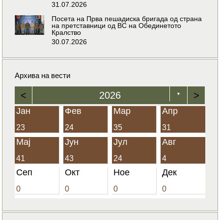
31.07.2026
Посета на Прва пешадиска бригада од страна
на претставници од ВС на Обединетото
Кралство
30.07.2026
Архива на вести
<
2026
>
▼
Јан
Фев
Мар
Апр
23
24
35
31
Мај
Јун
Јул
Авг
41
43
24
4
Сеп
Окт
Ное
Дек
0
0
0
0