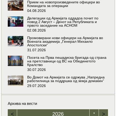
Прием на новопроизведените офицери во
Командата за операции
04.08.2026
Делегации од Армијата оддадоа почит по
повод 2 Август – Денот на Републиката и
првото заседание на АСНОМ
02.08.2026
Промовирани нови офицери на Армијата во
Воената академија „Генерал Михаило
Апостолски“
31.07.2026
Посета на Прва пешадиска бригада од страна
на претставници од ВС на Обединетото
Кралство
30.07.2026
Во Домот на Армијата се одржува „Напредна
работилница за поддршка од земја домаќин“
29.07.2026
Архива на вести
<
2026
>
▼