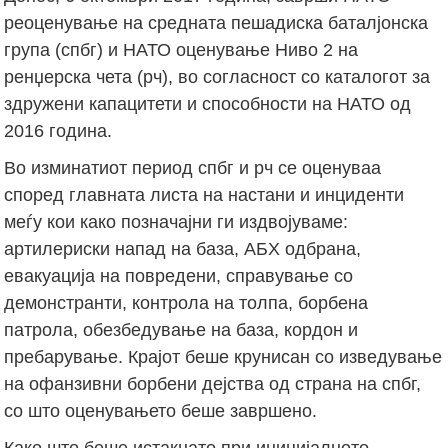
реоценување на средната пешадиска баталјонска
група (спбг) и НАТО оценување Ниво 2 на
ренџерска чета (рч), во согласност со каталогот за
здружени капацитети и способности на НАТО од
2016 година.
Во изминатиот период спбг и рч се оценуваа
според главната листа на настани и инциденти
меѓу кои како позначајни ги издвојуваме:
артилериски напад на база, АБХ одбрана,
евакуација на повредени, справување со
демонстранти, контрола на толпа, борбена
патрола, обезбедување на база, кордон и
пребарување. Крајот беше крунисан со изведување
на офанзивни борбени дејства од страна на спбг,
со што оценувањето беше завршено.
Како што беше истакнато при иницијалното