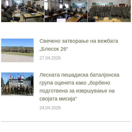
Свечено затворање на вежбата
„Блесок 26“
27.04.2026
Лесната пешадиска баталјонска
група оценета како „борбено
подготвена за извршување на
својата мисија“
24.04.2026