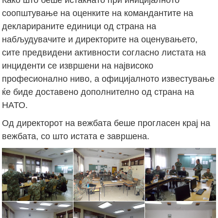
соопштување на оценките на командантите на
декларираните единици од страна на
набљудувачите и директорите на оценувањето,
сите предвидени активности согласно листата на
инциденти се извршени на највисоко
професионално ниво, а официјалното известување
ќе биде доставено дополнително од страна на
НАТО.
Од директорот на вежбата беше прогласен крај на
вежбата, со што истата е завршена.