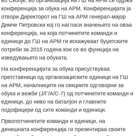
во Скопје, во организација на ГШ на АРМ се одржа
конференција за обука на АРМ. Конференцијата ја
отвори Директорот на ГШ на АРМ генерал-мајор
Димче Петровски кој го нагласи значењето на оваа
конференција, на која потчинетите команди и
единици до ГШ на АРМ ги искажуваат буџетските
потреби за 2015 година кои се во функција на
изведувањето на обуката.
На конференцијата за обука присуствуваа
претставници од организациските единици на ГШ
на АРМ, началниците на секциите одговорни за
обука и вежби (Ј/Г/А/С-7) од потчинетите команди и
единици, до ниво на баталјон и главните
подофицери од сите команди и единици.
Првопотчинетите команди и единици, на
денешната конференција ги презентираа своите