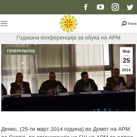
Facebook
YouTube
Instag
T
page
page
page
p
Searc
Барај
opens
opens
opens
o
Годишна конференција за обука на АРМ
You are here:
in
in
in
i
ГЕНЕРАЛШТАБ
Мар
25
new
new
new
n
2014
window
window
windo
w
Денес, (25-ти март 2014 година) во Домот на АРМ