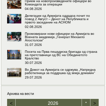
Прием на новопроизведените офицери во
Командата за операции
04.08.2026
Делегации од Армијата оддадоа почит по
повод 2 Август – Денот на Републиката и
првото заседание на АСНОМ
02.08.2026
Промовирани нови офицери на Армијата во
Воената академија „Генерал Михаило
Апостолски“
31.07.2026
Посета на Прва пешадиска бригада од страна
на претставници од ВС на Обединетото
Кралство
30.07.2026
Во Домот на Армијата се одржува „Напредна
работилница за поддршка од земја домаќин“
29.07.2026
Архива на вести
<
2026
>
▼