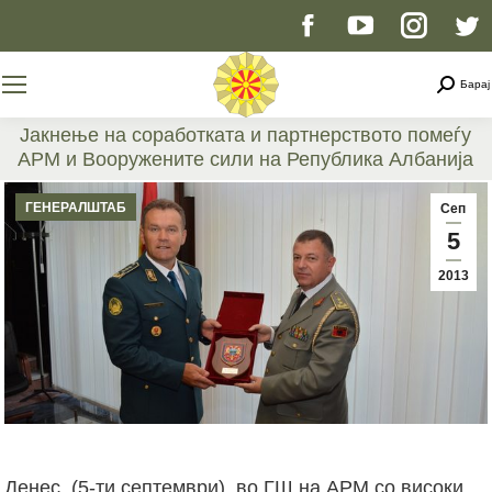
Facebook
YouTube
Instag
T
page
page
page
p
Searc
Барај
opens
opens
opens
o
Јакнење на соработката и партнерството помеѓу
АРМ и Вооружените сили на Република Албанија
in
in
in
i
You are here:
ГЕНЕРАЛШТАБ
Сеп
new
new
new
n
5
2013
window
window
windo
w
Денес, (5-ти септември), во ГШ на АРМ со високи