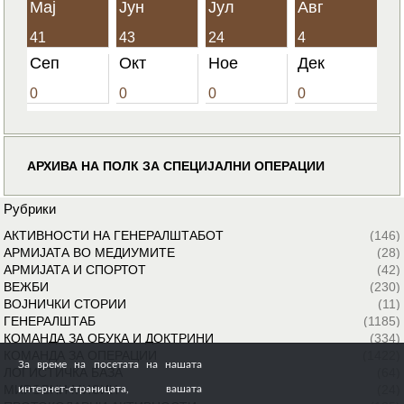
Мај
Јун
Јул
Авг
41
43
24
4
Сеп
Окт
Ное
Дек
0
0
0
0
АРХИВА НА ПОЛК ЗА СПЕЦИЈАЛНИ ОПЕРАЦИИ
Рубрики
АКТИВНОСТИ НА ГЕНЕРАЛШТАБОТ
(146)
АРМИЈАТА ВО МЕДИУМИТЕ
(28)
АРМИЈАТА И СПОРТОТ
(42)
ВЕЖБИ
(230)
ВОЈНИЧКИ СТОРИИ
(11)
ГЕНЕРАЛШТАБ
(1185)
КОМАНДА ЗА ОБУКА И ДОКТРИНИ
(334)
КОМАНДА ЗА ОПЕРАЦИИ
(1422)
За време на посетата на нашата
ЛОГИСТИЧКА БАЗА
(64)
МИРОВНИ МИСИИ
(24)
интернет-страницата, вашата