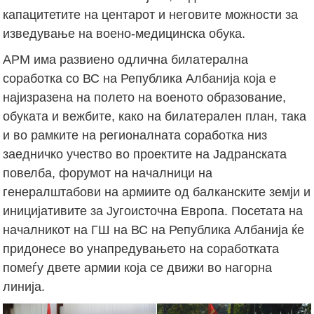
капацитетите на центарот и неговите можности за
изведување на воено-медицинска обука.
АРМ има развиено одлична билатерална
соработка со ВС на Република Албанија која е
најизразена на полето на военото образование,
обуката и вежбите, како на билатерален план, така
и во рамките на регионалната соработка низ
заедничко учество во проектите на Јадранската
повелба, форумот на началници на
генералштабови на армиите од балканските земји и
иницијативите за Југоисточна Европа. Посетата на
началникот на ГШ на ВС на Република Албанија ќе
придонесе во унапредувањето на соработката
помеѓу двете армии која се движи во нагорна
линија.