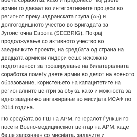
армии го даваат во интегративните процеси во
регионот преку Јадранската група (А5) и
долгогодишното учество во Бригадата за
Југоисточна Европа (SEEBRIG). Покрај
продолжување со активното учество во
заедничките проекти, на средбата од страна на
двајцата армиски лидери беше искажана
подготвеност за проширување на билатералната
соработка помеѓу двете армии во делот на военото
образование, користењето на капацитетите на
регионалните центри за обука, како и можноста за
идно заедничко ангажирање во мисијата ИСАФ по
2014 година.
По средбата во ГШ на АРМ, генералот Ѓункши го
посети Воено-медицинскиот центар на АРМ, каде
беше запознаен со мисијата, задачите и