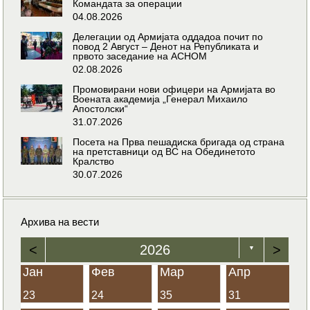
Командата за операции
04.08.2026
Делегации од Армијата оддадоа почит по
повод 2 Август – Денот на Републиката и
првото заседание на АСНОМ
02.08.2026
Промовирани нови офицери на Армијата во
Воената академија „Генерал Михаило
Апостолски“
31.07.2026
Посета на Прва пешадиска бригада од страна
на претставници од ВС на Обединетото
Кралство
30.07.2026
Архива на вести
<
2026
>
▼
Јан
Фев
Мар
Апр
23
24
35
31