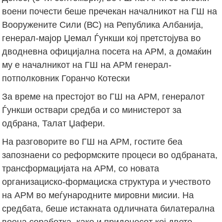
воени почести беше пречекан началникот на ГШ на
Вооружените Сили (ВС) на Република Албанија,
генерал-мајор Џемал Ѓункши кој претстојува во
дводневна официјална посета на АРМ, а домаќин
му е началникот на ГШ на АРМ генерал-
потполковник Горанчо Котески
За време на престојот во ГШ на АРМ, генералот
Ѓункши оствари средба и со министерот за
одбрана, Талат Џафери.
На разговорите во ГШ на АРМ, гостите беа
запознаени со реформските процеси во одбраната,
трансформацијата на АРМ, со новата
организациско-формациска структура и учеството
на АРМ во меѓународните мировни мисии. На
средбата, беше истакната одличната билатерална
воена соработка, како и придонесот кој двете