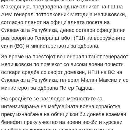
Македонија, предводена од началникот на ГШ на
АРМ генерал-потполковник Методија Величковски,
согласно планот на официјалната посета на
Словачката Република, денес оствари официјални
разговори во Генералштабот (ГШ) на вооружените
сили (ВС) и министерството за одбрана.
За време на престојот во Генералштабот генералот
Величковски по пречекот со високи воени почести
оствари средба со својот домаќин, НГШ на ВС на
Словачката Република, генерал Милан Максим и со
министерот за одбрана Петер Гајдош.
На средбите се разгледаа можностите за
интензивирање на меѓусебната воена соработка
преку изнаоѓање на облици кои би донеле взаемен
бенефит преку учество на воени вежби и курсеви
за обука со користење на капацитетите со кои