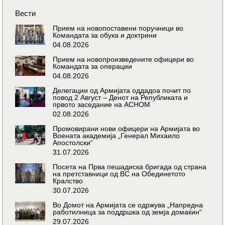
Вести
Прием на новопоставени поручници во
Командата за обука и доктрини
04.08.2026
Прием на новопроизведените офицери во
Командата за операции
04.08.2026
Делегации од Армијата оддадоа почит по
повод 2 Август – Денот на Републиката и
првото заседание на АСНОМ
02.08.2026
Промовирани нови офицери на Армијата во
Воената академија „Генерал Михаило
Апостолски“
31.07.2026
Посета на Прва пешадиска бригада од страна
на претставници од ВС на Обединетото
Кралство
30.07.2026
Во Домот на Армијата се одржува „Напредна
работилница за поддршка од земја домаќин“
29.07.2026