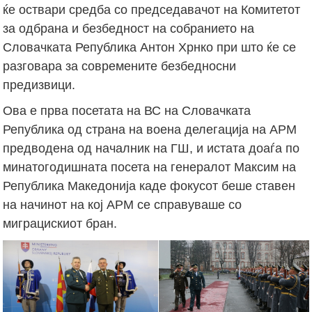
ќе оствари средба со председавачот на Комитетот
за одбрана и безбедност на собранието на
Словачката Република Антон Хрнко при што ќе се
разговара за современите безбедносни
предизвици.
Ова е прва посетата на ВС на Словачката
Република од страна на воена делегација на АРМ
предводена од началник на ГШ, и истата доаѓа по
минатогодишната посета на генералот Максим на
Република Македонија каде фокусот беше ставен
на начинот на кој АРМ се справуваше со
миграцискиот бран.