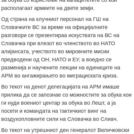
располагаат армиите на двете земји.
Од страна на клучниот персонал на ГШ на
Словачките ВС за време на официјалните
разговори се презентираа искуствата на ВС на
Словачка при влезот во членството во НАТО
алијансата, учеството во мировните мисии
предводени од ОН, НАТО и ЕУ, а воедно се
разменија и научените лекции на единиците на
АРМ во ангажирањето во миграциската криза.
Во текот на денот делегацијата на АРМ имаше
прилика да се запознае со можностите за обука кои
ги нуди воениот центар за обука во Лешт, а ја
посети и командата на тактичкиот винг на
воздухопловните сили на Словачка во Слиач.
Во текот на утрешниот ден генералот Величковски