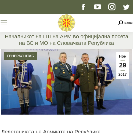
Facebook
YouTube
Instag
T
page
page
page
p
Searc
Барај
opens
opens
opens
o
Началникот на ГШ на АРМ во официјална посета
на ВС и МО на Словачката Република
in
in
in
i
You are here:
ГЕНЕРАЛШТАБ
Ное
new
new
new
n
29
2017
window
window
windo
w
Делегацијата на Армијата на Република