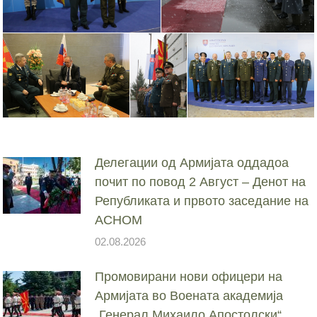
Делегации од Армијата оддадоа
почит по повод 2 Август – Денот на
Републиката и првото заседание на
АСНОМ
02.08.2026
Промовирани нови офицери на
Армијата во Воената академија
„Генерал Михаило Апостолски“