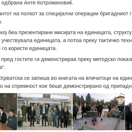
 одбрана Анте Котромановиќ.
нтот на полкот за специјални операции бригадниот 
.
кој беа презентирани мисијата на единицата, структ
а учествувала единицата, а потоа преку тактичко тех
 го користи единицата.
пред гостите ги демонстрираа преку методско показ
а“.
 Хрватска се запиша во книгата на впечатоци на един
иво на спремност кое беше демонстрирано од припадн