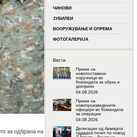
window
window
window
wind
ЧИНОВИ
ЈУБИЛЕИ
ВООРУЖУВАЊЕ И ОПРЕМА
ФОТОГАЛЕРИЈА
Вести
Прием на
новопоставени
поручници во
Командата за обука и
доктрини
04.08.2026
Прием на
новопроизведените
офицери во Командата
за операции
04.08.2026
Делегации од Армијата
то за одбрана на
оддадоа почит по повод