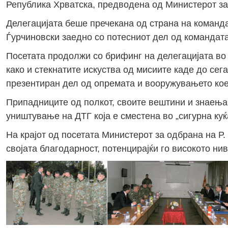
Република Хрватска, предводена од Министерот за
Делегацијата беше пречекана од страна на команда
Ѓурчиновски заедно со потесниот дел од командата
Посетата продолжи со брифинг на делегацијата во 
како и стекнатите искуства од мисиите каде до сег
презентиран дел од опремата и вооружувањето кое
Припадниците од полкот, своите вештини и знаења 
уништување на ДТГ која е сместена во „сигурна куќ
На крајот од посетата Министерот за одбрана на Р.
својата благодарност, потенцирајќи го високото н