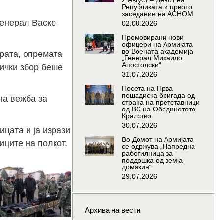
2 Август – Денот на
Републиката и првото
заседание на АСНОМ
генерал Васко
02.08.2026
Промовирани нови
офицери на Армијата
во Воената академија
урата, опремата
„Генерал Михаило
Апостолски“
нички збор беше
31.07.2026
Посета на Прва
пешадиска бригада од
на вежба за
страна на претставници
од ВС на Обединетото
Кралство
30.07.2026
ицата и ја изрази
Во Домот на Армијата
иците на полкот.
се одржува „Напредна
работилница за
поддршка од земја
домаќин“
29.07.2026
Архива на вести