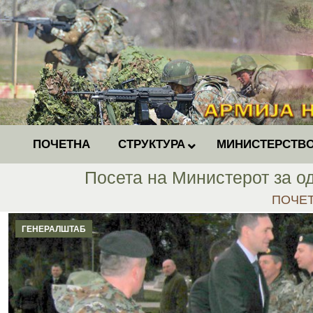
ПОЧЕТНА
СТРУКТУРА
МИНИСТЕРСТВО
Посета на Министерот за о
You are
ПОЧЕ
ГЕНЕРАЛШТАБ