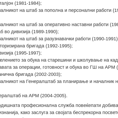
алјон (1981-1984);
алникот на штаб за пополна и персонални работи (1
алникот на штаб за оперативно наставни работи (198
 во дивизија (1989-1990);
алникот на штаб за разузнавачки работи (1990-1991)
торизирана бригада (1992-1995);
изија (1995-1997);
елението за обука на старешини и школување на кад
вата за операции, готовност и обука во ГШ на АРМ (
нична бригада (2002-2003);
алникот на Генералштаб за планирање и началник на
ералштаб на АРМ (2004-2005).
годишната професионална служба повеќепати добив
изнанија, како заслуга за својата беспрекорна посвет