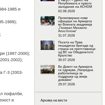
2 Август – Денот на
Републиката и првото
заседание на АСНОМ
984-1985 и
02.08.2026
Промовирани нови
офицери на Армијата
5-1989);
во Воената академија
„Генерал Михаило
Апостолски“
;
31.07.2026
Посета на Прва
пешадиска бригада од
страна на претставници
од ВС на Обединетото
ри (1997-2000);
Кралство
2001-2002);
30.07.2026
Во Домот на Армијата
се одржува „Напредна
 Г-3 (2003-
работилница за
поддршка од земја
домаќин“
29.07.2026
ал пофалби,
еност и
Архива на вести