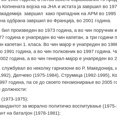
 Копненaтa војскa на ЈНА и истата ја завршил во 19
кадемија завршил како припадник на АРМ во 1995 
на одбрана завршил во Франција, во 2001 година.
 бил произведен во 1973 година, а во чин поручник 
77 година е унапреден во чин капетан, а три години 
ин капетан 1. класа. Во чин мајор е унапреден во 198
о 1991 година, а во чин полковник во 1997 година. 
002 година, а во чин генерал-мајор е унапреден во 2
, службувал во неколку гарнизони во Р. Македонија, 
1992), Делчево (1975-1984), Струмица (1992-1995), К
1997 година, па се до своето пензионирање во 2005 г
е должности:
(1973-1975);
андантот за морално политичко воспитување (1975-
т на баталјон (1978-1981);