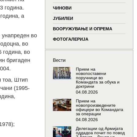
window
window
window
wind
73 година.
ЧИНОВИ
година, а
ЈУБИЛЕИ
ВООРУЖУВАЊЕ И ОПРЕМА
е унапреден во
ФОТОГАЛЕРИЈА
подоцна, во
6 година, во
Чин бригаден
Вести
004.
Прием на
новопоставени
поручници во
и тоа, Штип
Командата за обука и
доктрини
очани (1995-
04.08.2026
одина,
Прием на
новопроизведените
офицери во Командата
за операции
04.08.2026
1978);
Делегации од Армијата
оддадоа почит по повод