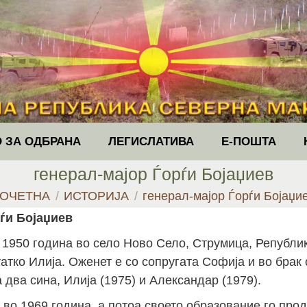
 ЗА ОДБРАНА
ЛЕГИСЛАТИВА
Е-ПОШТА
генерал-мајор Ѓорѓи Бојаџиев
ou are here:
ОЧЕТНА
ИСТОРИЈА
генерал-мајор Ѓорѓи Бојаџи
ѓи Бојаџиев
 1950 година во село Ново Село, Струмица, Републи
татко Илија. Оженет е со сопругата Софија и во брак 
а два сина, Илија (1975) и Александар (1979).
во 1969 година, а потоа своето образование го про