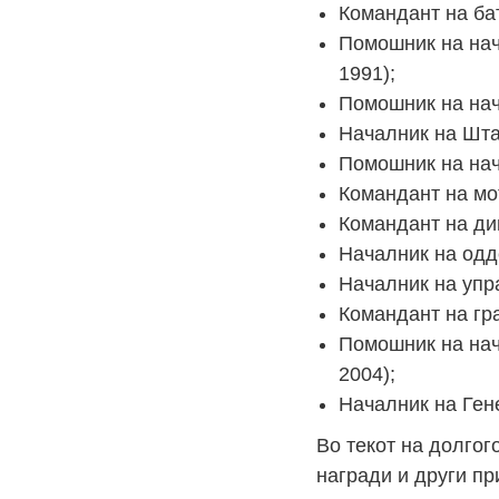
Командант на бат
Помошник на нач
1991);
Помошник на нач
Началник на Штаб
Помошник на нач
Командант на мо
Командант на див
Началник на одд
Началник на упра
Командант на гра
Помошник на нач
2004);
Началник на Ген
Во текот на долго
награди и други пр