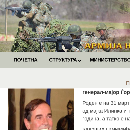
ПОЧЕТНА
СТРУКТУРА
МИНИСТЕРСТВО
Y
П
генерал-мајор Ѓор
Роден е на 31 март
од мајка Илинка и 
година, а татко е н
Завршил Гимназија 