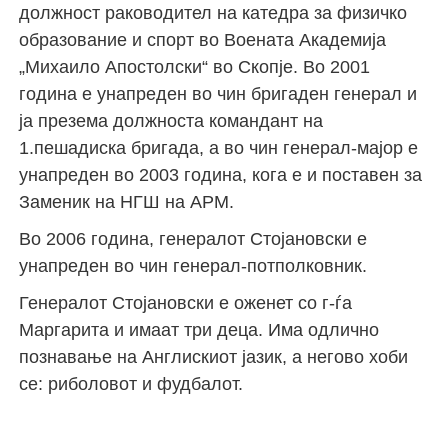
должност раководител на катедра за физичко
образование и спорт во Воената Академија
„Михаило Апостолски“ во Скопје. Во 2001
година е унапреден во чин бригаден генерал и
ја презема должноста командант на
1.пешадиска бригада, а во чин генерал-мајор е
унапреден во 2003 година, кога е и поставен за
Заменик на НГШ на АРМ.
Во 2006 година, генералот Стојановски е
унапреден во чин генерал-потполковник.
Генералот Стојановски е оженет со г-ѓа
Маргарита и имаат три деца. Има одлично
познавање на Англискиот јазик, а негово хоби
се: риболовот и фудбалот.