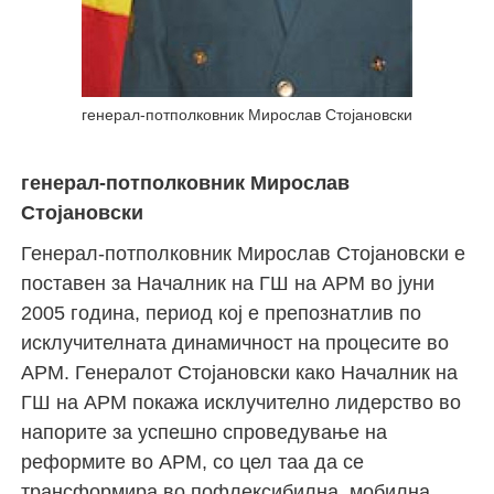
генерал-потполковник Мирослав Стојановски
генерал-потполковник Мирослав
Стојановски
Генерал-потполковник Мирослав Стојановски е
поставен за Началник на ГШ на АРМ во јуни
2005 година, период кој е препознатлив по
исклучителната динамичност на процесите во
АРМ. Генералот Стојановски како Началник на
ГШ на АРМ покажа исклучително лидерство во
напорите за успешно спроведување на
реформите во АРМ, со цел таа да се
трансформира во пофлексибилна, мобилна