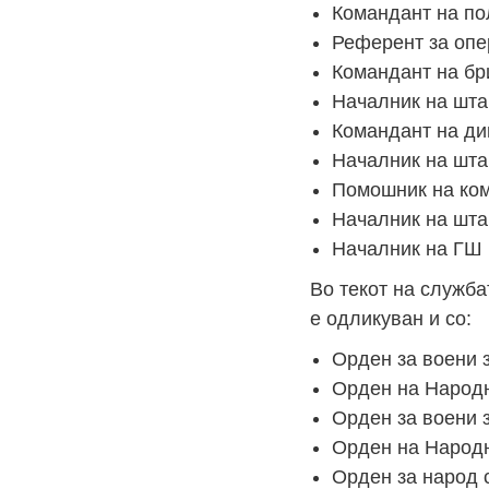
Командант на пол
Референт за опе
Командант на бри
Началник на штаб
Командант на див
Началник на штаб
Помошник на ком
Началник на штаб
Началник на ГШ 
Во текот на служба
е одликуван и со:
Орден за воени з
Орден на Народн
Орден за воени з
Орден на Народн
Орден за народ с