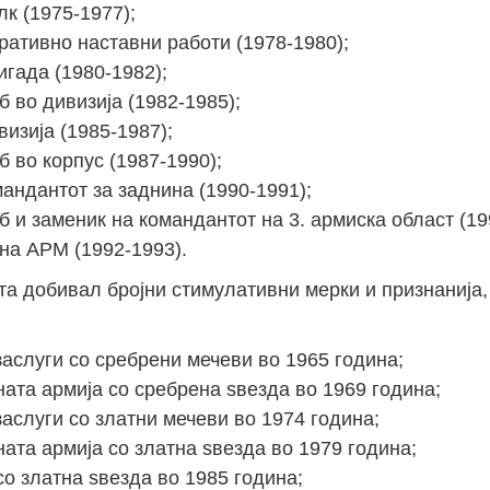
к (1975-1977);
ративно наставни работи (1978-1980);
гада (1980-1982);
 во дивизија (1982-1985);
изија (1985-1987);
 во корпус (1987-1990);
андантот за заднина (1990-1991);
 и заменик на командантот на 3. армиска област (19
на АРМ (1992-1993).
та добивал бројни стимулативни мерки и признанија,
аслуги со сребрени мечеви во 1965 година;
ата армија со сребрена ѕвезда во 1969 година;
аслуги со златни мечеви во 1974 година;
ата армија со златна ѕвезда во 1979 година;
о златна ѕвезда во 1985 година;