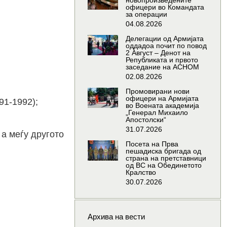
новопроизведените
офицери во Командата
за операции
04.08.2026
Делегации од Армијата
оддадоа почит по повод
2 Август – Денот на
Републиката и првото
заседание на АСНОМ
02.08.2026
Промовирани нови
офицери на Армијата
91-1992);
во Воената академија
„Генерал Михаило
Апостолски“
31.07.2026
 а меѓу другото
Посета на Прва
пешадиска бригада од
страна на претставници
од ВС на Обединетото
Кралство
30.07.2026
Архива на вести