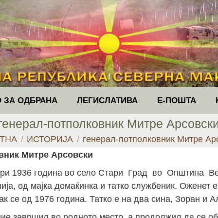
 ЗА ОДБРАНА
ЛЕГИСЛАТИВА
Е-ПОШТА
генерал-потполковник Митре Арсовск
e here:
ТНА
ИСТОРИЈА
генерал-потполковник Митре Ар
вник Митре Арсовски
ври 1936 година во село Стари Град во Општина В
ја, од мајка домаќинка и татко службеник. Оженет е
рак се од 1976 година. Татко е на два сина, Зоран и 
ие завршил во родното место, а продолжил да се об