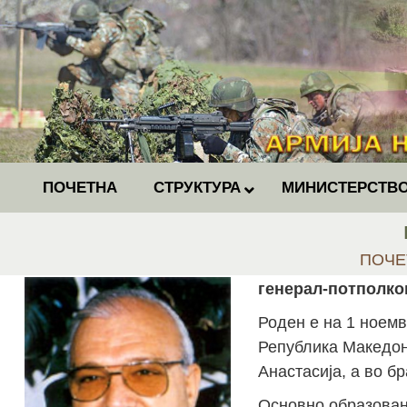
ПОЧЕТНА
СТРУКТУРА
МИНИСТЕРСТВО
You ar
ПОЧЕ
генерал-потполко
Роден е на 1 ноем
Република Македони
Анастасија, а во б
Основно образован