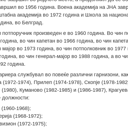
 завршил во 1956 година. Воена академија на ЈНА за
штабна академија во 1972 година и Школа за национ
дина, во Белград.
 потпоручник произведен е во 1960 година. Во чин п
година, во чин капетан во 1966 година, во чин капет
н мајор во 1973 година, во чин потполковник во 1977 
година, во чин генерал-мајор во 1988 година, а во ч
92 година.
кариера службувал во повеќе различни гарнизони, ка
 (1972-1974), Прилеп (1974-1978), Скопје (1978-1982)
 (1980), Куманово (1982-1985) и (1986-1987), Крагуев
е должности:
(1960-1968);
рија (1968-1972);
визион (1972-1975);