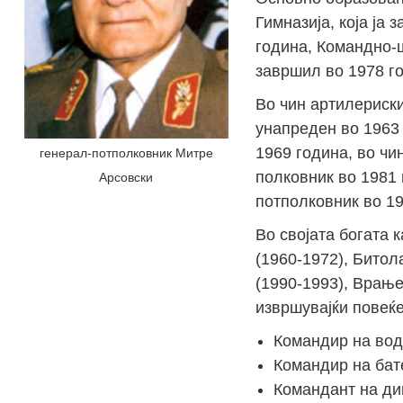
Гимназија, која ја
година, Командно-
завршил во 1978 го
Во чин артилериски
унапреден во 1963 
1969 година, во чи
генерал-потполковник Митре
полковник во 1981 
Арсовски
потполковник во 19
Во својата богата 
(1960-1972), Битола
(1990-1993), Врање
извршувајќи повеќ
Командир на вод 
Командир на бате
Командант на ди