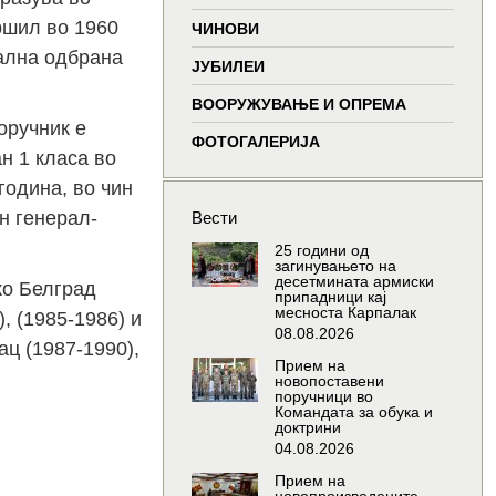
window
window
window
wind
вршил во 1960
ЧИНОВИ
ална одбрана
ЈУБИЛЕИ
ВООРУЖУВАЊЕ И ОПРЕМА
оручник е
ФОТОГАЛЕРИЈА
ан 1 класа во
година, во чин
ин генерал-
Вести
25 години од
загинувањето на
десетмината армиски
ко Белград
припадници кај
месноста Карпалак
, (1985-1986) и
08.08.2026
ац (1987-1990),
Прием на
новопоставени
поручници во
Командата за обука и
доктрини
04.08.2026
Прием на