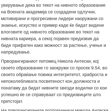
уверување дека во текот на нивното образование
на Воената академија се создадени одлучни,
мотивирани и прогресивни лидери наоружани со
знаење, искуство и пример каде ќе бидат видени
влоговите од нивното образование во текот на
нивната кариера, а секој појавен предизвик да
биде прифатен како можност за растење, учење и
напредување.
Прворангираниот питомец Никола Антески, кој
своето образование го заокружи со просек 9.54, во
своето обраќање повика интегритетот, храброста и
непоколебливата посветеност кон должноста и
понатаму да бидат нивните ѕвезди водилки со кои
успешно ќе се справуваат со предизвиците што
претстојат.
На прворангираните потпоручници Никола Антески,