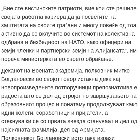
„Вие сте вистинските патриоти, вие кои сте решиле
својата работна кариера да ја посветите на
заштитата на своите граѓани и многу повеќе од тоа,
активно да се вклучите во системот на колективна
одбрана и безбедност на НАТО, како офицери на
земји членки и партнерски земји на Алијансата“, им
порача министерката во своето обраќање.
Деканот на Воената академија, полковник Митко
Богдановски во својот говор истакна дека кај
новопроизведените потпоручници препознатлива е
радоста што се дел од стројот по завршувањето на
образовниот процес и понатаму продолжуваат како
идни колеги, соработници и пријатели, а
стекнувајќи се со првата ѕвезда стануваат и дел од
најсилната фамилија, дел од Армијата.
Полковникот Богдановски исто така изрази