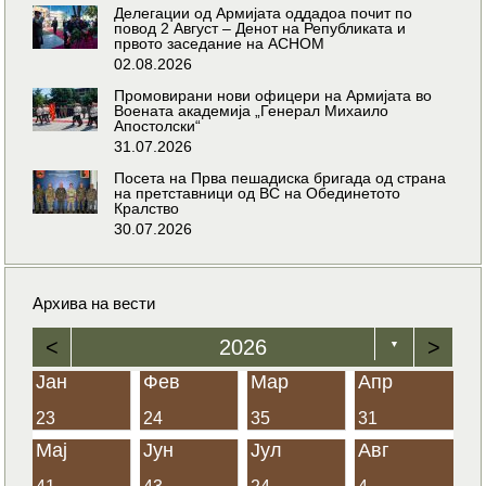
Делегации од Армијата оддадоа почит по
повод 2 Август – Денот на Републиката и
првото заседание на АСНОМ
02.08.2026
Промовирани нови офицери на Армијата во
Воената академија „Генерал Михаило
Апостолски“
31.07.2026
Посета на Прва пешадиска бригада од страна
на претставници од ВС на Обединетото
Кралство
30.07.2026
Архива на вести
<
2026
>
▼
Јан
Фев
Мар
Апр
23
24
35
31
Мај
Јун
Јул
Авг