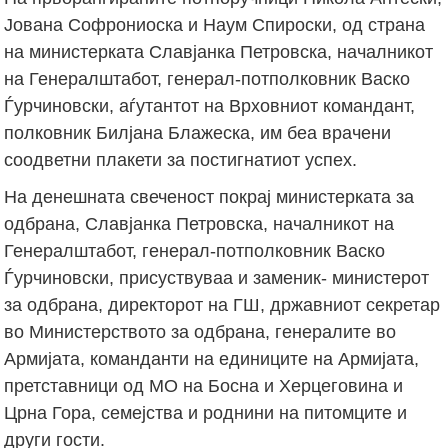
Јована Софрониоска и Наум Спироски, од страна
на министерката Славјанка Петровска, началникот
на Генералштабот, генерал-потполковник Васко
Ѓурчиновски, аѓутантот на Врховниот командант,
полковник Билјана Блажеска, им беа врачени
соодветни плакети за постигнатиот успех.
На денешната свеченост покрај министерката за
одбрана, Славјанка Петровска, началникот на
Генералштабот, генерал-потполковник Васко
Ѓурчиновски, присуствуваа и заменик- министерот
за одбрана, директорот на ГШ, државниот секретар
во Министерството за одбрана, генералите во
Армијата, команданти на единиците на Армијата,
претставници од МО на Босна и Херцеговина и
Црна Гора, семејства и роднини на питомците и
други гости.