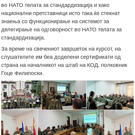
во НАТО телата за стандардизација и како
национални претставници исто така ќе стекнат
знаења со функционирање на системот за
делегирање на одговорност во НАТО телата за
стандардизација.
За време на свечениот завршеток на курсот, на
слушателите им беа доделени сертификати од
страна на началникот на штаб на КОД, полковник
Гоце Филипоски.