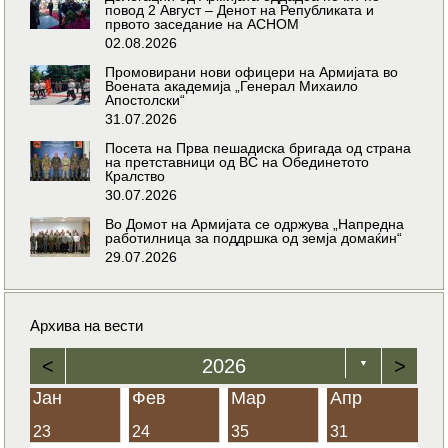
повод 2 Август – Денот на Републиката и
првото заседание на АСНОМ
02.08.2026
Промовирани нови офицери на Армијата во
Воената академија „Генерал Михаило
Апостолски“
31.07.2026
Посета на Прва пешадиска бригада од страна
на претставници од ВС на Обединетото
Кралство
30.07.2026
Во Домот на Армијата се одржува „Напредна
работилница за поддршка од земја домаќин“
29.07.2026
Архива на вести
<
2026
>
▼
Јан
Фев
Мар
Апр
23
24
35
31