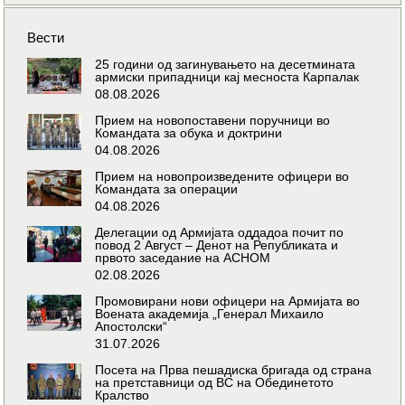
Вести
25 години од загинувањето на десетмината
армиски припадници кај месноста Карпалак
08.08.2026
Прием на новопоставени поручници во
Командата за обука и доктрини
04.08.2026
Прием на новопроизведените офицери во
Командата за операции
04.08.2026
Делегации од Армијата оддадоа почит по
повод 2 Август – Денот на Републиката и
првото заседание на АСНОМ
02.08.2026
Промовирани нови офицери на Армијата во
Воената академија „Генерал Михаило
Апостолски“
31.07.2026
Посета на Прва пешадиска бригада од страна
на претставници од ВС на Обединетото
Кралство