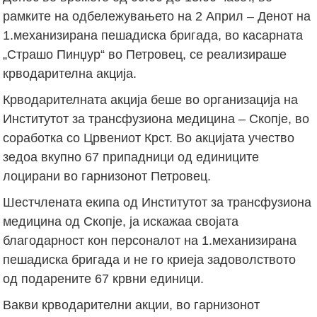
рамките на одбележувањето на 2 Април – Денот на
1.механизирана пешадиска бригада, во касарната
„Страшо Пинџур“ во Петровец, се реализираше
крводарителна акција.
Крводарителната акција беше во организација на
Институтот за трансфузиона медицина – Скопје, во
соработка со Црвениот Крст. Во акцијата учество
зедоа вкупно 67 припадници од единиците
лоцирани во гарнизонот Петровец.
Шестчлената екипа од Институтот за трансфузиона
медицина од Скопје, ја искажаа својата
благодарност кон персоналот на 1.механизирана
пешадиска бригада и не го криеја задоволството
од подарените 67 крвни единици.
Вакви крводарителни акции, во гарнизонот