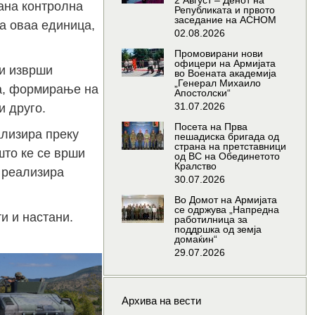
2 Август – Денот на
јана контролна
Републиката и првото
заседание на АСНОМ
на оваа единица,
02.08.2026
Промовирани нови
офицери на Армијата
ги изврши
во Воената академија
„Генерал Михаило
ва, формирање на
Апостолски“
31.07.2026
и друго.
Посета на Прва
ализира преку
пешадиска бригада од
страна на претставници
што ке се врши
од ВС на Обединетото
Кралство
е реализира
30.07.2026
Во Домот на Армијата
се одржува „Напредна
и и настани.
работилница за
поддршка од земја
домаќин“
29.07.2026
Архива на вести