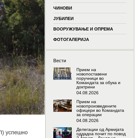
window
window
window
wind
ЧИНОВИ
ЈУБИЛЕИ
ВООРУЖУВАЊЕ И ОПРЕМА
ФОТОГАЛЕРИЈА
Вести
Прием на
новопоставени
поручници во
Командата за обука и
доктрини
04.08.2026
Прием на
новопроизведените
офицери во Командата
за операции
04.08.2026
Делегации од Армијата
П) успешно
оддадоа почит по повод