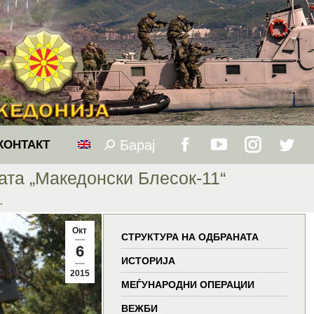
Барај
Search:
КОНТАКТ
Facebook
YouTube
Instagram
Twitt
ата „Македонски Блесок-11“
page
page
page
page
…
opens
opens
opens
open
Окт
СТРУКТУРА НА ОДБРАНАТА
6
in
in
in
in
ИСТОРИЈА
2015
МЕЃУНАРОДНИ ОПЕРАЦИИ
new
new
new
new
ВЕЖБИ