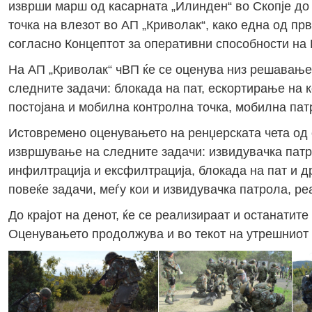
изврши марш од касарната „Илинден“ во Скопје до 
точка на влезот во АП „Криволак“, како една од пр
согласно Концептот за оперативни способности на
На АП „Криволак“ чВП ќе се оценува низ решавање 
следните задачи: блокада на пат, ескортирање на 
постојана и мобилна контролна точка, мобилна пат
Истовремено оценувањето на ренџерската чета од с
извршување на следните задачи: извидувачка патро
инфилтрација и ексфилтрација, блокада на пат и д
повеќе задачи, меѓу кои и извидувачка патрола, реа
До крајот на денот, ќе се реализираат и останатит
Оценувањето продолжува и во текот на утрешниот 