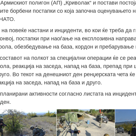
Армискиот полигон (АП) „Криволак“ и постави посто
вите борбени постапки со која започна оценувањето 
 НАТО.
на повеќе настани и инциденти, во кои ќе треба да 
конвој, постапки при наоѓање на експлозивна напра
рола, обезбедување на база, кордон и пребарување 
оставот на полкот за специјални операции ќе се ре
ла, реакција на заседа, напад на база, препад при 
руго. Во текот на денешниот ден ренџерската чета ќ
кција на заседа, напад на база и друго.
е планирани активности согласно листата на инцидент
ден.