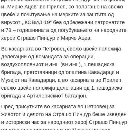
и „Мирче Ацев“ во Прилеп, со полагање на свежо
цвеќе и почитување на мерките за заштита од
вирусот ,,КОВИД-19“ беа одбележани патронатите
и 78 – годишнината од погубувањето на народните
херои Страшо Пинџур и Мирче Ацев.
Во касарната во Петровец свежо цвеќе положија
делегации од Командата за операции,
воздухопловниот ВИНГ (вВИНГ), 1.пешадиска
бригада, претставници од општина Кавадарци и
Музејот на Кавадарци, а во касарната во Прилеп
свежо цвеќе положија делегации од 1.пешадиска
бригада и Артилерискиот баталјон.
Пред присутните во касарната во Петровец за
животот и делото на Страшо Пинџур беше изведен
и историски час за народниот херој Страшо Пинџур
од страна на претставник на Музејот на град