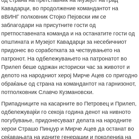
Кавадарци, во продолжение командантот на
вВИНГ полковник Стојко Пејовски им се
заблагодари на присутните гости од
претпоставената команда и на останатите гости од
општината и Музејот Кавадарци за несебичниот
придонес во соработката за чествувањето на
патронот. На одбележувањето на патронатот во
Прилеп беше одржан историски час за животот и
делото на народниот херој Мирче Ацев со пригодно
обраќање од страна на командантот на гарнизонот,
потполковник Славчо Кузмановски.
Припадниците на касарните во Петровец и Прилеп,
одбележувајќи го секоја година денот на нивното
погубување, придонесуваат делата на народните
херои Страшо Пинџур и Мирче Ацев да останат во
сеќавањата на идните генерации и поколенија на