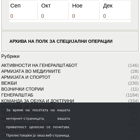
Сеп
Окт
Ное
Дек
0
0
0
0
АРХИВА НА ПОЛК ЗА СПЕЦИЈАЛНИ ОПЕРАЦИИ
Рубрики
АКТИВНОСТИ НА ГЕНЕРАЛШТАБОТ
(146)
АРМИЈАТА ВО МЕДИУМИТЕ
(28)
АРМИЈАТА И СПОРТОТ
(42)
ВЕЖБИ
(230)
ВОЈНИЧКИ СТОРИИ
(11)
ГЕНЕРАЛШТАБ
(1184)
КОМАНДА ЗА ОБУКА И ДОКТРИНИ
(334)
КОМАНДА ЗА ОПЕРАЦИИ
(1422)
За време на посетата на нашата
ЛОГИСТИЧКА БАЗА
(64)
МИРОВНИ МИСИИ
(24)
интернет-страницата, вашата
ПРОТОКОЛАРНИ АКТИВНОСТИ
(185)
приватност целосно се почитува.
РОДОВА ЕДНАКВОСТ
(12)
Прелистувајќи ја оваа веб-страница,
СПЕЦИЈАЛНИ СИЛИ
(35)