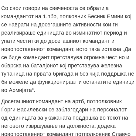
Со свои говори на свеченоста се обратија
командантот на 1.пбр, полковник Бесник Емини кој
се наврати на досегашните активности кои ги
реализираше единицата во изминатиот период и
упати честитки до досегашниот командант и
новопоставениот командант, исто така истакна „Да
се биде командант претставува огромна чест но и
обврска на баталјонот кој претставува железна
тупаница на првата бригада и без чија поддршка не
би можеле да функционираат и останатите единици
во Армијата“.
Досегашниот командант на артб, потполковник
Ѓорги Василевски се заблагодари на персоналот
од единицата за укажаната поддршка во текот на
неговото извршување на должноста, додека
новопоставениот командант потполковник Славчо