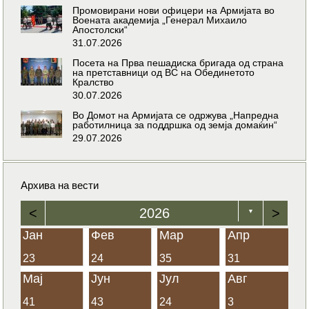
Промовирани нови офицери на Армијата во
Воената академија „Генерал Михаило
Апостолски“
31.07.2026
Посета на Прва пешадиска бригада од страна
на претставници од ВС на Обединетото
Кралство
30.07.2026
Во Домот на Армијата се одржува „Напредна
работилница за поддршка од земја домаќин“
29.07.2026
Архива на вести
<
2026
>
▼
Јан
Фев
Мар
Апр
23
24
35
31
Мај
Јун
Јул
Авг
41
43
24
3