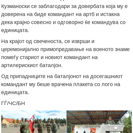
Кузманоски се заблагодари за довербата која му е
доверена на биде командант на артб и истакна
дека крајно совесно и одговорно ќе командува со
единицата.
На крајот од свеченоста, се изврши и
церемонијално примопредавање на военото знаме
помеѓу стариот и новиот командант на
артилерискиот баталјон.
Од припадниците на баталјонот на досегашниот
командант му беше врачена плакета со лого на
единицата.
ГЃ/ЧС/БН