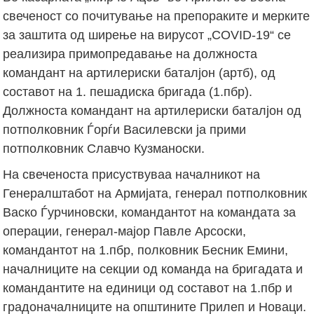
свеченост со почитување на препораките и мерките
за заштита од ширење на вирусот „COVID-19“ се
реализира примопредавање на должноста
командант на артилериски баталјон (артб), од
составот на 1. пешадиска бригада (1.пбр).
Должноста командант на артилериски баталјон од
потполковник Ѓорѓи Василевски ја прими
потполковник Славчо Кузманоски.
На свеченоста присуствуваа началникот на
Генералштабот на Армијата, генерал потполковник
Васко Ѓурчиновски, командантот на командата за
операции, генерал-мајор Павле Арсоски,
командантот на 1.пбр, полковник Бесник Емини,
началниците на секции од команда на бригадата и
командантите на единици од составот на 1.пбр и
градоначалниците на општините Прилеп и Новаци.