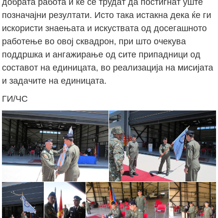
добрата работа и ќе се трудат да постигнат уште
позначајни резултати. Исто така истакна дека ќе ги
искористи знаењата и искуствата од досегашното
работење во овој сквадрон, при што очекува
поддршка и ангажирање од сите припадници од
составот на единицата, во реализација на мисијата
и задачите на единицата.
ГИ/ЧС