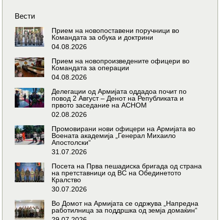
Вести
Прием на новопоставени поручници во
Командата за обука и доктрини
04.08.2026
Прием на новопроизведените офицери во
Командата за операции
04.08.2026
Делегации од Армијата оддадоа почит по
повод 2 Август – Денот на Републиката и
првото заседание на АСНОМ
02.08.2026
Промовирани нови офицери на Армијата во
Воената академија „Генерал Михаило
Апостолски“
31.07.2026
Посета на Прва пешадиска бригада од страна
на претставници од ВС на Обединетото
Кралство
30.07.2026
Во Домот на Армијата се одржува „Напредна
работилница за поддршка од земја домаќин“
29.07.2026