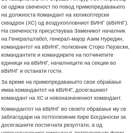
се одржа свеченост по повод примопредавањето
на должноста Командант на хеликоптерски
сквадрон (ХС) од воздухопловниот ВИНГ (вВИНГ).
На свеченоста присуствуваа Заменикот началник
на Генералштабот, генерал-мајор Азим Нуредин,
командантот на вВИНГ, полковник Стојко Пејовски,
командантите и командирите на потчинетите
единици на вВИНГ, началниците на секции во
вВИНГ и останати гости.
За време на примопредавањето свое обраќање
имаа командантот на вВИНГ, досегашниот
командант на ХС и новоназначениот командант.
Командантот на вВИНГ во своето обраќање му се
заблагодари на потполковник Кире Богданоски за
досегашните постигнати резултати, а од
новоназначениот командант, потполковник Феми