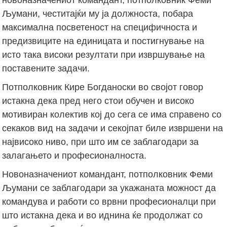
Љумани, честитајќи му ја должноста, побара
максимална посветеност на специфичноста и
предизвиците на единицата и постигнување на
исто така високи резултати при извршување на
поставените задачи.
Потполковник Кире Богданоски во својот говор
истакна дека пред него стои обучен и високо
мотивиран колектив кој до сега се има справено со
секаков вид на задачи и секојпат биле извршени на
највисоко ниво, при што им се заблагодари за
залагањето и професионалноста.
Новоназначениот командант, потполковник Феми
Љумани се заблагодари за укажаната можност да
командува и работи со врвни професионалци при
што истакна дека и во иднина ќе продолжат со