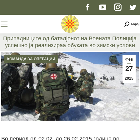
Facebook
YouTube
Instag
T
page
page
page
p
Searc
Барај
opens
opens
opens
o
Припадниците од баталјонот на Воената Полиција
успешно ја реализираа обуката во зимски услови
in
in
in
i
You are here:
КОМАНДА ЗА ОПЕРАЦИИ
Фев
new
new
new
n
27
2015
window
window
windo
w
Во период од 02.02. до 26.02.2015 година во