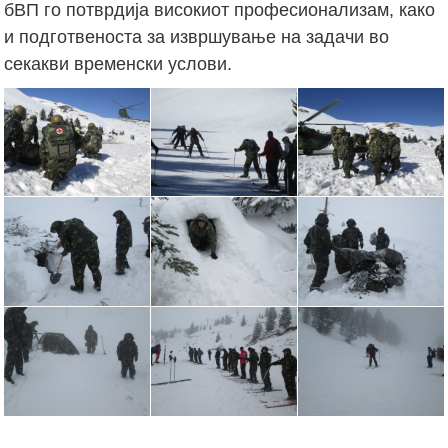
бВП го потврдија високиот професионализам, како
и подготвеноста за извршување на задачи во
секакви временски услови.