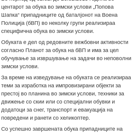
центарот за обука во зимски услови „Попова
Шапка“ припадниците од баталјонот на Воена
Полиција (бВП) во неколку групи реализираа
специфична обука во зимски услови.
Обуката е дел од редовните вежбовни активности
согласно Планот за обука на бВП и има за цел
обучување за извршување на задачи во неповолни
зимски услови.
За време на изведување на обуката се реализираа
теми за изработка на импровизирани објекти за
престој во планина во зимски услови, техники за
движење со скии или со специјални обувки и
додатоци за снег, транспорт и евакуација на
повредени и ранети со хеликоптер.
Со успешно завршената обука припадниците на