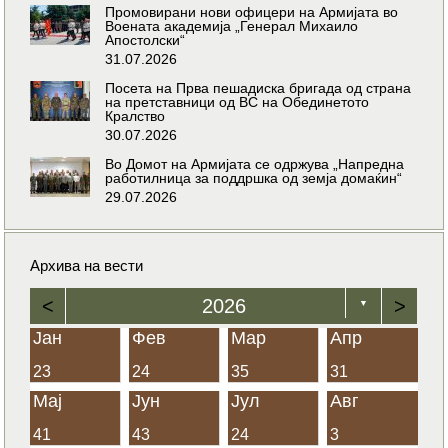
Промовирани нови офицери на Армијата во
Воената академија „Генерал Михаило
Апостолски“
31.07.2026
Посета на Прва пешадиска бригада од страна
на претставници од ВС на Обединетото
Кралство
30.07.2026
Во Домот на Армијата се одржува „Напредна
работилница за поддршка од земја домаќин“
29.07.2026
Архива на вести
<
2026
>
▼
Јан
Фев
Мар
Апр
23
24
35
31
Мај
Јун
Јул
Авг
41
43
24
3