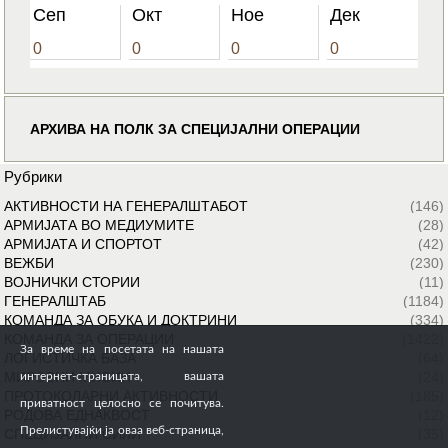
Сеп
Окт
Ное
Дек
0
0
0
0
АРХИВА НА ПОЛК ЗА СПЕЦИЈАЛНИ ОПЕРАЦИИ
Рубрики
АКТИВНОСТИ НА ГЕНЕРАЛШТАБОТ
(146)
АРМИЈАТА ВО МЕДИУМИТЕ
(28)
АРМИЈАТА И СПОРТОТ
(42)
ВЕЖБИ
(230)
ВОЈНИЧКИ СТОРИИ
(11)
ГЕНЕРАЛШТАБ
(1184)
КОМАНДА ЗА ОБУКА И ДОКТРИНИ
(334)
КОМАНДА ЗА ОПЕРАЦИИ
(1422)
За време на посетата на нашата
ЛОГИСТИЧКА БАЗА
(64)
МИРОВНИ МИСИИ
(24)
интернет-страницата, вашата
ПРОТОКОЛАРНИ АКТИВНОСТИ
(185)
приватност целосно се почитува.
РОДОВА ЕДНАКВОСТ
(12)
Прелистувајќи ја оваа веб-страница,
СПЕЦИЈАЛНИ СИЛИ
(35)