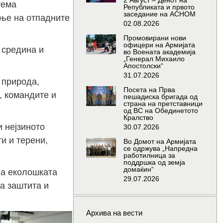
2 Август – Денот на
тема
Републиката и првото
заседание на АСНОМ
ање на отпадните
02.08.2026
Промовирани нови
офицери на Армијата
 средина и
во Воената академија
„Генерал Михаило
Апостолски“
31.07.2026
 природа,
Посета на Прва
, командите и
пешадиска бригада од
страна на претставници
од ВС на Обединетото
Кралство
 нејзиното
30.07.2026
и и терени,
Во Домот на Армијата
се одржува „Напредна
работилница за
поддршка од земја
домаќин“
на еколошката
29.07.2026
а заштита и
Архива на вести