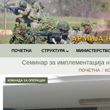
ПОЧЕТНА
СТРУКТУРА
МИНИСТЕРСТВО
Семинар за имплементација н
You are here:
ПОЧЕТНА
К
КОМАНДА ЗА ОПЕРАЦИИ