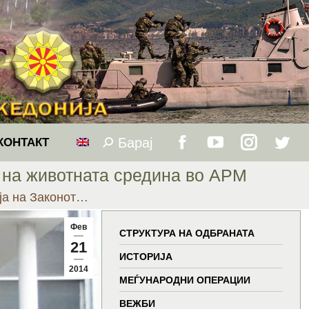
Барај
Search:
КОНТАКТ
Facebook
YouTube
Instagram
Twitt
 на животната средина во АРМ
page
page
page
page
ја на Законот…
opens
opens
opens
open
Фев
СТРУКТУРА НА ОДБРАНАТА
21
in
in
in
in
ИСТОРИЈА
2014
МЕЃУНАРОДНИ ОПЕРАЦИИ
new
new
new
new
ВЕЖБИ