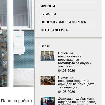
window
window
window
wind
ЧИНОВИ
ЈУБИЛЕИ
ВООРУЖУВАЊЕ И ОПРЕМА
ФОТОГАЛЕРИЈА
Вести
Прием на
новопоставени
поручници во
Командата за обука и
доктрини
04.08.2026
Прием на
новопроизведените
офицери во Командата
за операции
04.08.2026
Делегации од Армијата
 План на работа
оддадоа почит по повод