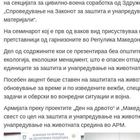
на секцијата за цивилно-воена соработка од Здру
„Спроведување на Законот за заштита и унапреду
материјали“.
На семинарот кој е прв од ваков вид присуствуваа
претставници од гарнизоните во Репулика Македони
Дел од содржините кои се презентираа беа општите
екологија, еколошки менаџмент, што е опасен отпад
единиците за заштита и унапредување на животнат
Посебен акцент беше ставен на заштитата на живо
обновување за време и по изведените вежби, специ
задачи и обврски во вонредни ситуации и војна.
Армијата преку проектите „Ден на дрвото“ и „Маке
свест со цел на заштита и унапредување на живот
унапредување на животната средина во АРМ.