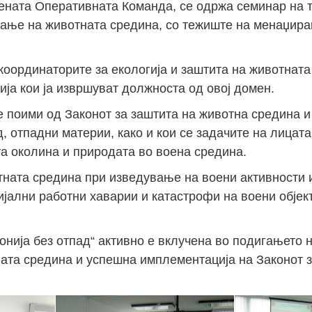
жената Оперативната Команда, се одржа семинар на 
вање на животната средина, со тежиште на менаџир
 координаторите за екологија и заштита на животната
ја кои ја извршуват должноста од овој домен.
 поими од Законот за заштита на животна средина и
, отпадни материи, како и кои се задачите на лицата
а околина и природата во воена средина.
тната средина при изведување на воени активности и
јални работни хаварии и катастрофи на воени објект
донија без отпад“ активно е вклучена во подигањето 
ната средина и успешна имплементација на Законот з