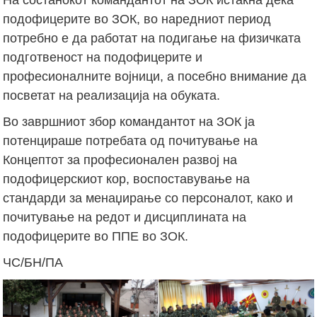
подофицерите во ЗОК, во наредниот период
потребно е да работат на подигање на физичката
подготвеност на подофицерите и
професионалните војници, а посебно внимание да
посветат на реализација на обуката.
Во завршниот збор командантот на ЗОК ја
потенцираше потребата од почитување на
Концептот за професионален развој на
подофицерскиот кор, воспоставување на
стандарди за менаџирање со персоналот, како и
почитување на редот и дисциплината на
подофицерите во ППЕ во ЗОК.
ЧС/БН/ПА