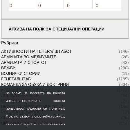
0
0
0
0
АРХИВА НА ПОЛК ЗА СПЕЦИЈАЛНИ ОПЕРАЦИИ
Рубрики
АКТИВНОСТИ НА ГЕНЕРАЛШТАБОТ
(146)
АРМИЈАТА ВО МЕДИУМИТЕ
(28)
АРМИЈАТА И СПОРТОТ
(42)
ВЕЖБИ
(230)
ВОЈНИЧКИ СТОРИИ
(11)
ГЕНЕРАЛШТАБ
(1185)
КОМАНДА ЗА ОБУКА И ДОКТРИНИ
(334)
КОМАНДА ЗА ОПЕРАЦИИ
(1422)
За време на посетата на нашата
ЛОГИСТИЧКА БАЗА
(64)
МИРОВНИ МИСИИ
(24)
интернет-страницата, вашата
ПРОТОКОЛАРНИ АКТИВНОСТИ
(185)
приватност целосно се почитува.
РОДОВА ЕДНАКВОСТ
(12)
Прелистувајќи ја оваа веб-страница,
СПЕЦИЈАЛНИ СИЛИ
(35)
ЦИВИЛНО ВОЕНА СОРАБОТКА
(113)
вие се согласувате со политиката на