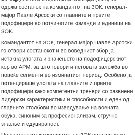
одржа состанок на командантот на ЗОК, генерал-
мајор Павле Арсоски со главните и првите
подофицери во потчинетите команди и единици на
ЗОК.
Командантот на ЗОК, генерал-мајор Павле Арсоски
го отвори состанокот и во воведниот збор ја
истакна улогата и значењето на подофицерскиот
кор во АРМ, за што говори и неговата заложба во
повеќе сегменти во изминатиот период. Особено ја
потенцираше улогата на главните и првите
подофицери како компетентни тренери со развиени
лидерски карактеристики и способности и еден од
главните столбови во изведување на воената
обука, синоним за професионализам, стручно
знаење и едуцираност.
На состанокот командантот на ЗОК истакна дека