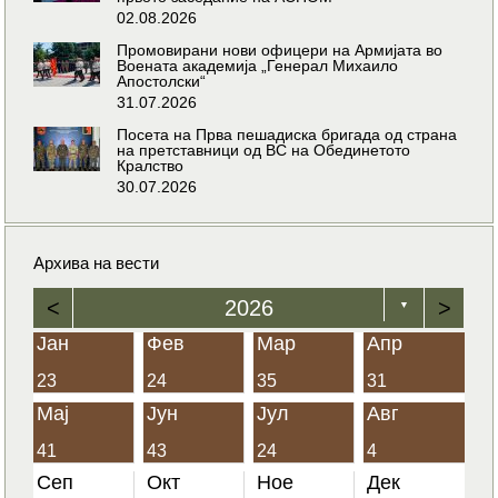
02.08.2026
Промовирани нови офицери на Армијата во
Воената академија „Генерал Михаило
Апостолски“
31.07.2026
Посета на Прва пешадиска бригада од страна
на претставници од ВС на Обединетото
Кралство
30.07.2026
Архива на вести
<
2026
>
▼
Јан
Фев
Мар
Апр
23
24
35
31
Мај
Јун
Јул
Авг
41
43
24
4
Сеп
Окт
Ное
Дек