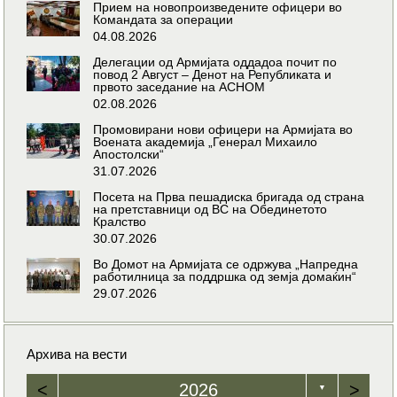
Прием на новопроизведените офицери во
Командата за операции
04.08.2026
Делегации од Армијата оддадоа почит по
повод 2 Август – Денот на Републиката и
првото заседание на АСНОМ
02.08.2026
Промовирани нови офицери на Армијата во
Воената академија „Генерал Михаило
Апостолски“
31.07.2026
Посета на Прва пешадиска бригада од страна
на претставници од ВС на Обединетото
Кралство
30.07.2026
Во Домот на Армијата се одржува „Напредна
работилница за поддршка од земја домаќин“
29.07.2026
Архива на вести
<
2026
>
▼