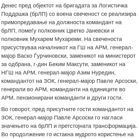
Денес пред објектот на бригадата за Логистичка
Поддршка (брЛП) со воена свеченост се реализира
примопредавање на должноста командант на
брЛП, помеѓу полковник Цветко Јаневски и
полковник Мухарем Мухареми. На свеченоста
присуствуваа началникот на ГШ на АРМ, генерал-
мајор Васко Ѓурчиновски, заменикот на министерот
за одбрана, г-дин Беким Максути, заменикот на
НГШ на АРМ, генерал-мајор Азим Нуредин,
командантот на ЗОК, генерал-мајор Павле Арсоски,
генерали во АРМ, команданти на единиците во
АРМ, пензионирани команданти и други гости.
Во говорот, пред присутните гости командантот на
ЗОК, генерал-мајор Павле Арсоски го нагласи
значењето на брЛП и претстојната трансформација.
Во продолжение го истакна мудрото користење на