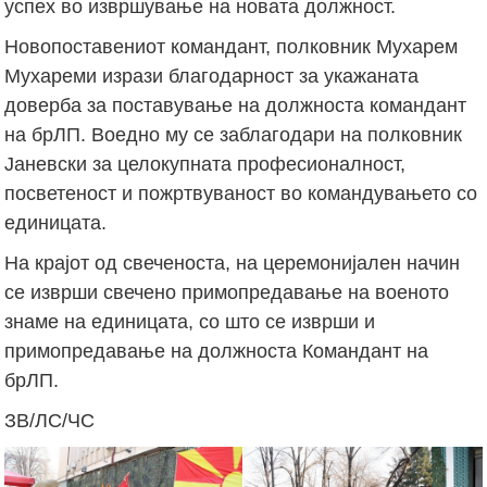
успех во извршување на новата должност.
Новопоставениот командант, полковник Мухарем
Мухареми изрази благодарност за укажаната
доверба за поставување на должноста командант
на брЛП. Воедно му се заблагодари на полковник
Јаневски за целокупната професионалност,
посветеност и пожртвуваност во командувањето со
единицата.
На крајот од свеченоста, на церемонијален начин
се изврши свечено примопредавање на военото
знаме на единицата, со што се изврши и
примопредавање на должноста Командант на
брЛП.
ЗВ/ЛС/ЧС