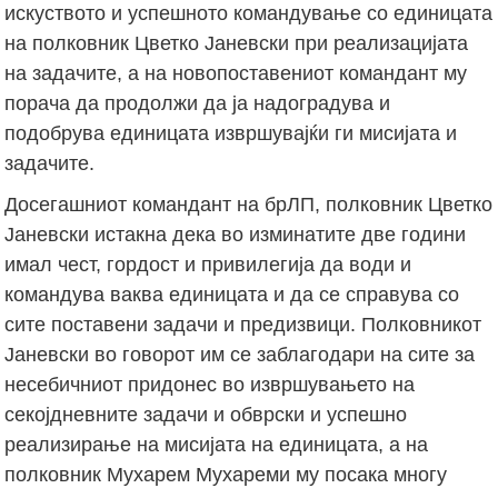
искуството и успешното командување со единицата
на полковник Цветко Јаневски при реализацијата
на задачите, а на новопоставениот командант му
порача да продолжи да ја надоградува и
подобрува единицата извршувајќи ги мисијата и
задачите.
Досегашниот командант на брЛП, полковник Цветко
Јаневски истакна дека во изминатите две години
имал чест, гордост и привилегија да води и
командува ваква единицата и да се справува со
сите поставени задачи и предизвици. Полковникот
Јаневски во говорот им се заблагодари на сите за
несебичниот придонес во извршувањето на
секојдневните задачи и обврски и успешно
реализирање на мисијата на единицата, а на
полковник Мухарем Мухареми му посака многу