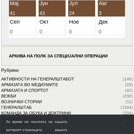
Мај
Јун
Јул
Авг
41
43
24
3
Сеп
Окт
Ное
Дек
0
0
0
0
АРХИВА НА ПОЛК ЗА СПЕЦИЈАЛНИ ОПЕРАЦИИ
Рубрики
АКТИВНОСТИ НА ГЕНЕРАЛШТАБОТ
(146)
АРМИЈАТА ВО МЕДИУМИТЕ
(28)
АРМИЈАТА И СПОРТОТ
(42)
ВЕЖБИ
(230)
ВОЈНИЧКИ СТОРИИ
(11)
ГЕНЕРАЛШТАБ
(1184)
КОМАНДА ЗА ОБУКА И ДОКТРИНИ
(334)
КОМАНДА ЗА ОПЕРАЦИИ
(1422)
За време на посетата на нашата
ЛОГИСТИЧКА БАЗА
(64)
МИРОВНИ МИСИИ
(24)
интернет-страницата, вашата