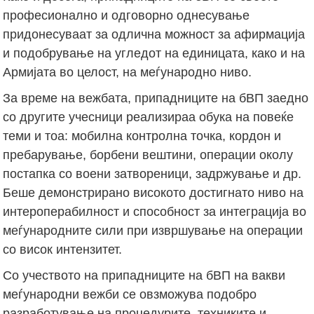
професионално и одговорно однесување
придонесуваат за одлична можност за афирмација
и подобрување на угледот на единицата, како и на
Армијата во целост, на меѓународно ниво.
За време на вежбата, припадниците на бВП заедно
со другите учесници реализираа обука на повеќе
теми и тоа: мобилна контролна точка, кордон и
пребарување, борбени вештини, операции околу
постапка со воени затвореници, задржување и др.
Беше демонстрирано високото достигнато ниво на
интероперабилност и способност за интеграција во
меѓународните сили при извршување на операции
со висок интензитет.
Со учеството на припадниците на бВП на вакви
меѓународни вежби се овзможува подобро
разработување на процедурите, техниките и