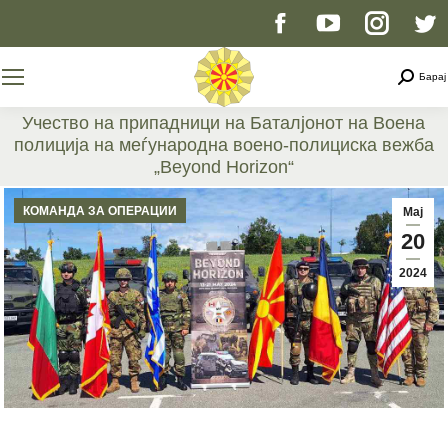
Facebook
YouTube
Instag
T
page
page
page
p
Searc
Барај
opens
opens
opens
o
Учество на припадници на Баталјонот на Воена
полиција на меѓународна воено-полициска вежба
in
in
in
i
„Beyond Horizon“
You are here:
new
new
new
n
КОМАНДА ЗА ОПЕРАЦИИ
Мај
20
window
window
windo
w
2024