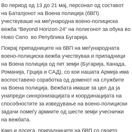
Во период од 13 до 21 мај, персонал од составот
на Баталјонот на Воена полиција (бВП)
учествуваше на меѓународна воено-полициска
вежба “Beyond Horizon-24” на полигонот за обука во
Ново Село во Република Бугарија.
Покрај припадниците на бВП на меѓународната
воено-полициска вежба учествуваа и припадници
на Воена полиција од пет земји (Бугарија, Канада,
Романија, Грција и САД), со кои нашата Армија има
воспоставено соработка од доменот на службите
на Воена полиција. Вежбата имаше за цел да ја
унапреди синхронизацијата и координацијата на
способностите за изведување на воено-полициски
задачи помеѓу армиите од шесте земји учеснички
на вежбата.
Како и досега, припадниците на бВП со своето