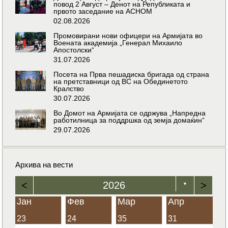
повод 2 Август – Денот на Републиката и
првото заседание на АСНОМ
02.08.2026
Промовирани нови офицери на Армијата во
Воената академија „Генерал Михаило
Апостолски“
31.07.2026
Посета на Прва пешадиска бригада од страна
на претставници од ВС на Обединетото
Кралство
30.07.2026
Во Домот на Армијата се одржува „Напредна
работилница за поддршка од земја домаќин“
29.07.2026
Архива на вести
<
2026
>
▼
Јан
Фев
Мар
Апр
23
24
35
31