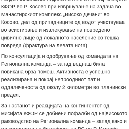
КФОР во Р. Косово при извршување на задача во
Манастирскиот комплекс „Високо Дечани“ во
Косово, дел од припадниците од водот учествуваа
во асистирање и извлекување на повредено
цивилно лице од локалното население со тешка
повреда (фрактура на левата нога).
По консултација и одобрување од командата на
Регионална команда – запад веднаш била
повикана брза помош. Активноста е успешно
реализирана и покрај непроодниот пат и
оддалеченоста од околу 2 километри во планински
предел.
За настанот и реакцијата на контингентот од
мисијата КФОР се добиени пофалби од највисокото
раководство на Регионална команда – запад како и
од командата на баталјонот на ВС на Р. Италија.