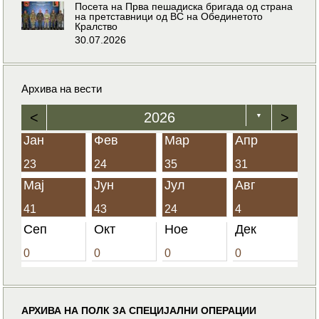
Посета на Прва пешадиска бригада од страна
на претставници од ВС на Обединетото
Кралство
30.07.2026
Архива на вести
<
2026
>
▼
Јан
Фев
Мар
Апр
23
24
35
31
Мај
Јун
Јул
Авг
41
43
24
4
Сеп
Окт
Ное
Дек
0
0
0
0
АРХИВА НА ПОЛК ЗА СПЕЦИЈАЛНИ ОПЕРАЦИИ