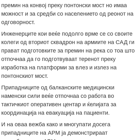
премин на конвој преку понтонски мост но имаа
можност и за средби со населението од реонот на
одговорност.
Инженерците кои веќе подолго врме се со своите
колеги од вториот сквадрон на армиите на САД ги
прават подготовките за премин на река со тоа што
отпочнаа да го подготвуваат теренот преку
изработка на платформи за влез и излез на
понтонскиот мост.
Припадниците од балканските медицински
наменски сили веќе отпочнаа со работа во
тактичкиот оперативен центар и ќелијата за
координација на евакуација на пациенти.
И на оваа вежба како и многупати досега
припадниците на АРМ ја демонстрираат