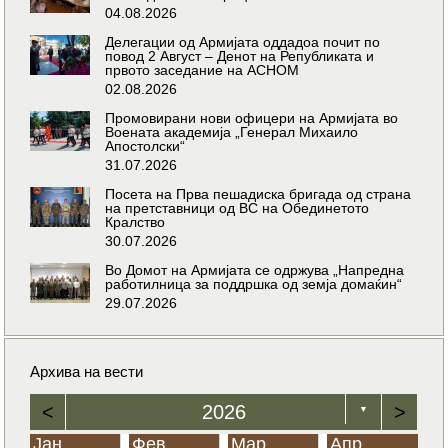
04.08.2026
Делегации од Армијата оддадоа почит по
повод 2 Август – Денот на Републиката и
првото заседание на АСНОМ
02.08.2026
Промовирани нови офицери на Армијата во
Воената академија „Генерал Михаило
Апостолски“
31.07.2026
Посета на Прва пешадиска бригада од страна
на претставници од ВС на Обединетото
Кралство
30.07.2026
Во Домот на Армијата се одржува „Напредна
работилница за поддршка од земја домаќин“
29.07.2026
Архива на вести
<
2026
>
▼
Јан
Фев
Мар
Апр