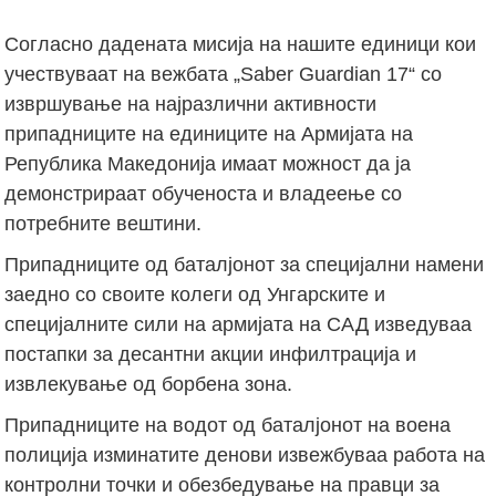
Согласно дадената мисија на нашите единици кои
учествуваат на вежбата „Saber Guardian 17“ со
извршување на најразлични активности
припадниците на единиците на Армијата на
Република Македонија имаат можност да ја
демонстрираат обученоста и владеење со
потребните вештини.
Припадниците од баталјонот за специјални намени
заедно со своите колеги од Унгарските и
специјалните сили на армијата на САД изведуваа
постапки за десантни акции инфилтрација и
извлекување од борбена зона.
Припадниците на водот од баталјонот на воена
полиција изминатите денови извежбуваа работа на
контролни точки и обезбедување на правци за