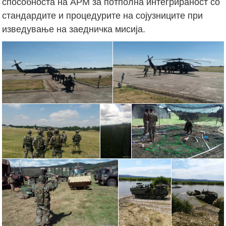
способноста на АРМ за потполна интегрираност со
стандардите и процедурите на сојузниците при
изведување на заедничка мисија.