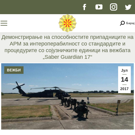
Facebook
YouTube
Instag
T
page
page
page
p
Searc
Барај
opens
opens
opens
o
Демонстрирање на способностите припадниците на
АРМ за интероперабилност со стандардите и
in
in
in
i
процедурите со сојузничките единици на вежбата
„Saber Guardian 17“
new
new
new
n
You are here:
ВЕЖБИ
Јул
window
window
windo
w
14
2017