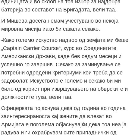
единицата и во склоп на тоа избор за најдобра
батерија во составот на Бригадата, вели таа.
И Мишева досега немам учестувано во некоја
мировна мисија иако би сакала секако.
-Како големо искуство надвор од земјата ми беше
„Captain Carrier Course“, курс во Соединетите
Американски Држави, каде бев седум месеци и
успешно го завршив. Секако за заминување се
потребни одредени критериуми кои треба да се
задоволат. Искуството е големо и секако би ми
било од корист при извршувањето на обврските и
должностите тука, вели таа.
Офицерката појаснува дека од година во година
заинтересираноста кај жените да влезат во
Армијата е поголема објаснувајќи дека тоа неа ја
радува и ги охрабрувам сите припаднички од