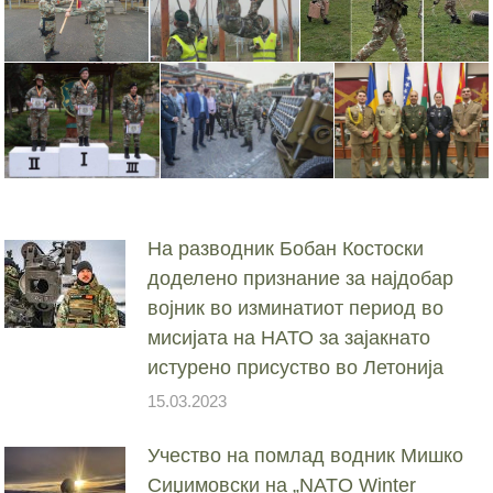
На разводник Бобан Костоски
доделено признание за најдобар
војник во изминатиот период во
мисијата на НАТО за зајакнато
истурено присуство во Летонија
15.03.2023
Учество на помлад водник Мишко
Сиџимовски на „NATO Winter