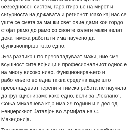
безбедносен систем, гарантирање на мирот и
сигурноста на државата и регионот. Иако кај нас се
уште се смета за машки свет овие дами кои гордо
стојат рамо до рамо со своите колеги мажи велат
дека тимска работа ги има научено да
функционираат како едно.
-Без разлика што преовладуваат мажи, ние сме
всушност сите војници и професионалниот однос е
на многу високо ниво. Функционирањето и
работењето во една таква средина каде што
преовладуваат терени и тимска работа не научила
да функционираме како едно, вели за „Локлано“,
Соња Михалчева која има 29 години и е дел од
Ренџерскиот баталјон во Армијата на С.
Македонија.
Таа раскажува дека патот до успехот посебно за