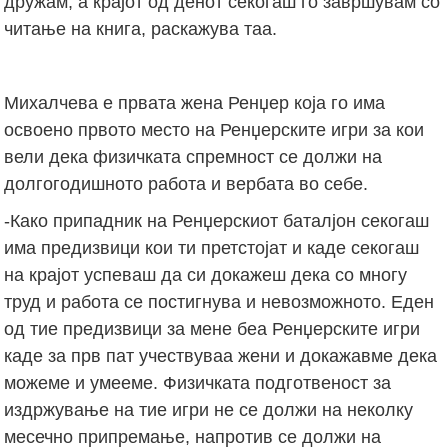
дружам, а крајот од денот секогаш го завршувам со
читање на книга, раскажува таа.
Михалчева е првата жена Ренџер која го има
освоено првото место на Ренџерските игри за кои
вели дека физичката спремност се должи на
долгогодишното работа и вербата во себе.
-Како припадник на Ренџерскиот баталјон секогаш
има предизвици кои ти претстојат и каде секогаш
на крајот успеваш да си докажеш дека со многу
труд и работа се постигнува и невозможното. Еден
од тие предизвици за мене беа Ренџерските игри
каде за прв пат учествуваа жени и докажавме дека
можеме и умееме. Физичката подготвеност за
издржување на тие игри не се должи на неколку
месечно припремање, напротив се должи на