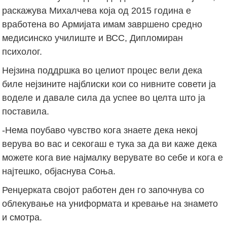
раскажува Михалчева која од 2015 година е
вработена во Армијата имам завршено средно
медисинско училиште и ВСС, Дипломиран
психолог.
Нејзина поддршка во целиот процес вели дека
биле нејзините најблиски кои со нивните совети ја
воделе и давале сила да успее во целта што ја
поставила.
-Нема поубаво чувство кога знаете дека некој
верува во вас и секогаш е тука за да ви каже дека
можете кога вие најмалку верувате во себе и кога е
најтешко, објаснува Соња.
Ренџерката својот работен ден го започнува со
облекување на униформата и кревање на знамето
и смотра.