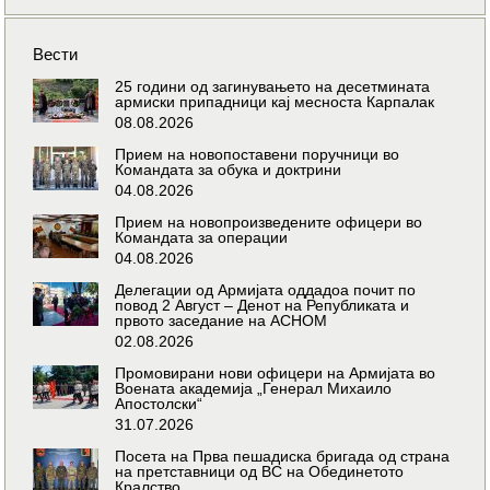
Вести
25 години од загинувањето на десетмината
армиски припадници кај месноста Карпалак
08.08.2026
Прием на новопоставени поручници во
Командата за обука и доктрини
04.08.2026
Прием на новопроизведените офицери во
Командата за операции
04.08.2026
Делегации од Армијата оддадоа почит по
повод 2 Август – Денот на Републиката и
првото заседание на АСНОМ
02.08.2026
Промовирани нови офицери на Армијата во
Воената академија „Генерал Михаило
Апостолски“
31.07.2026
Посета на Прва пешадиска бригада од страна
на претставници од ВС на Обединетото
Кралство