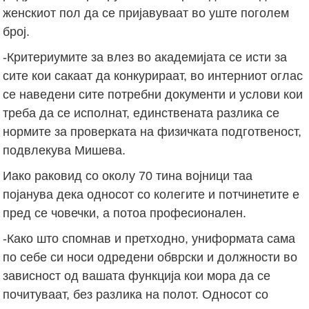
женскиот пол да се пријавуваат во уште поголем
број.
-Критериумите за влез во академијата се исти за
сите кои сакаат да конкурираат, во интерниот оглас
се наведени сите потребни документи и услови кои
треба да се исполнат, единствената разлика се
нормите за проверката на физичката подготвеност,
подвлекува Мишева.
Иако раковид со околу 70 тина војници таа
појанува дека односот со колегите и потчинетите е
пред се човечки, а потоа професионален.
-Како што спомнав и претходно, униформата сама
по себе си носи одредени обврски и должности во
зависност од вашата функција кои мора да се
почитуваат, без разлика на полот. Односот со