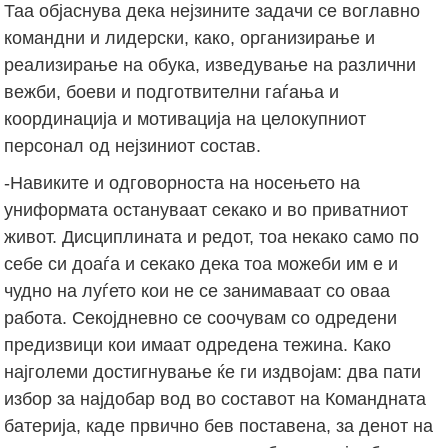
Таа објаснува дека нејзините задачи се воглавно
командни и лидерски, како, организирање и
реализирање на обука, изведување на различни
вежби, боеви и подготвителни гаѓања и
координација и мотивација на целокупниот
персонал од нејзиниот состав.
-Навиките и одговорноста на носењето на
униформата остануваат секако и во приватниот
живот. Дисциплината и редот, тоа некако само по
себе си доаѓа и секако дека тоа можеби им е и
чудно на луѓето кои не се занимаваат со оваа
работа. Секојдневно се соочувам со одредени
предизвици кои имаат одредена тежина. Како
најголеми достигнување ќе ги издвојам: два пати
избор за најдобар вод во составот на Командната
батерија, каде првично бев поставена, за денот на