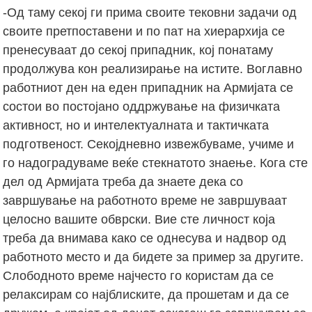
-Од таму секој ги прима своите тековни задачи од
своите претпоставени и по пат на хиерархија се
пренесуваат до секој припадник, кој понатаму
продолжува кон реализирање на истите. Воглавно
работниот ден на еден припадник на Армијата се
состои во постојано оддржување на физичката
активност, но и интелектуалната и тактичката
подготвеност. Секојдневно извежбуваме, учиме и
го надоградуваме веќе стекнатото знаење. Кога сте
дел од Армијата треба да знаете дека со
завршување на работното време не завршуваат
целосно вашите обврски. Вие сте личност која
треба да внимава како се однесува и надвор од
работното место и да бидете за пример за другите.
Слободното време најчесто го користам да се
релаксирам со најблиските, да прошетам и да се