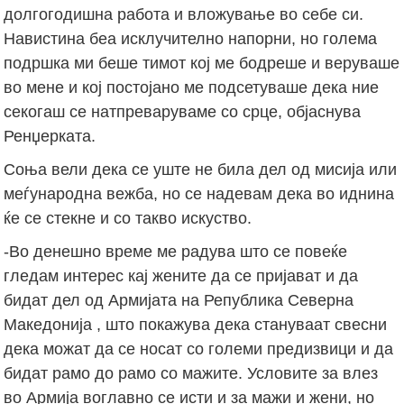
долгогодишна работа и вложување во себе си.
Навистина беа исклучително напорни, но голема
подршка ми беше тимот кој ме бодреше и веруваше
во мене и кој постојано ме подсетуваше дека ние
секогаш се натпреваруваме со срце, објаснува
Ренџерката.
Соња вели дека се уште не била дел од мисија или
меѓународна вежба, но се надевам дека во иднина
ќе се стекне и со такво искуство.
-Во денешно време ме радува што се повеќе
гледам интерес кај жените да се пријават и да
бидат дел од Армијата на Република Северна
Македонија , што покажува дека стануваат свесни
дека можат да се носат со големи предизвици и да
бидат рамо до рамо со мажите. Условите за влез
во Армија воглавно се исти и за мажи и жени, но