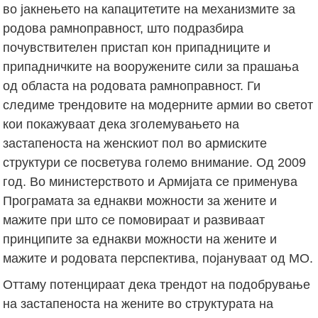
во јакнењето на капацитетите на механизмите за
родова рамноправност, што подразбира
почувствителен пристап кон припадниците и
припадничките на вооружените сили за прашања
од областа на родовата рамноправност. Ги
следиме трендовите на модерните армии во светот
кои покажуваат дека зголемувањето на
застапеноста на женскиот пол во армиските
структури се посветува големо внимание. Од 2009
год. Во министерството и Армијата се применува
Програмата за еднакви можности за жените и
мажите при што се помовираат и развиваат
принципите за еднакви можности на жените и
мажите и родовата перспектива, појануваат од МО.
Оттаму потенцираат дека трендот на подобрување
на застапеноста на жените во структурата на