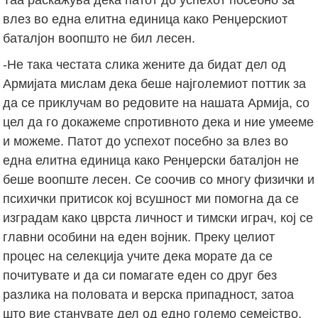
влез во една елитна единица како Ренџерскиот
баталјон воопшто не бил лесен.
-Не така честата слика жените да бидат дел од
Армијата мислам дека беше најголемиот поттик за
да се приклучам во редовите на нашата Армија, со
цел да го докажеме спротивното дека и ние умееме
и можеме. Патот до успехот посебно за влез во
една елитна единица како Ренџерски баталјон не
беше воопште лесен. Се соочив со многу физички и
психички притисок кој всушност ми помогна да се
изградам како цврста личност и тимски играч, кој се
главни особини на еден војник. Преку целиот
процес на селекција учите дека морате да се
почитувате и да си помагате еден со друг без
разлика на половата и верска припадност, затоа
што вие станувате дел од едно големо семејство,