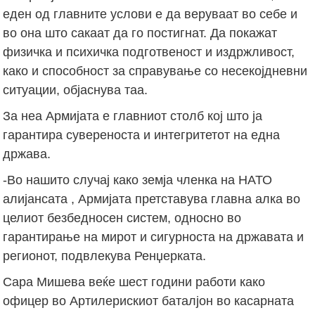
еден од главните услови е да веруваат во себе и
во она што сакаат да го постигнат. Да покажат
физичка и психичка подготвеност и издржливост,
како и способност за справување со несекојдневни
ситуации, објаснува таа.
За неа Армијата е главниот столб кој што ја
гарантира сувереноста и интегритетот на една
држава.
-Во нашито случај како земја членка на НАТО
алијансата , Армијата претставува главна алка во
целиот безбедносен систем, односно во
гарантирање на мирот и сигурноста на државата и
регионот, подвлекува Ренџерката.
Сара Мишева веќе шест години работи како
офицер во Артилерискиот баталјон во касарната