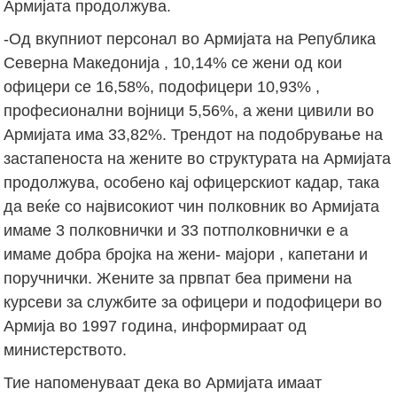
Армијата продолжува.
-Од вкупниот персонал во Армијата на Република
Северна Македонија , 10,14% се жени од кои
офицери се 16,58%, подофицери 10,93% ,
професионални војници 5,56%, а жени цивили во
Армијата има 33,82%. Трендот на подобрување на
застапеноста на жените во структурата на Армијата
продолжува, особено кај офицерскиот кадар, така
да веќе со највисокиот чин полковник во Армијата
имаме 3 полковнички и 33 потполковнички е а
имаме добра бројка на жени- мајори , капетани и
поручнички. Жените за првпат беа примени на
курсеви за службите за офицери и подофицери во
Армија во 1997 година, информираат од
министерството.
Тие напоменуваат дека во Армијата имаат