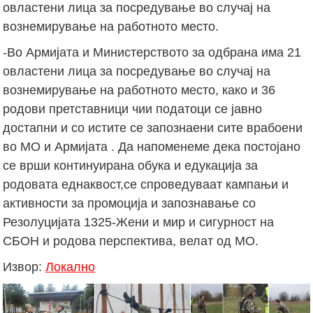
овластени лица за посредување во случај на
вознемирување на работното место.
-Во Армијата и Министерството за одбрана има 21
овластени лица за посредување во случај на
вознемирување на работното место, како и 36
родови претставници чии податоци се јавно
достапни и со истите се запознаени сите врабоени
во МО и Армијата . Да напоменеме дека постојано
се врши континуирана обука и едукација за
родовата еднаквост,се спроведуваат кампањи и
активности за промоција и запознавање со
Резолуцијата 1325-Жени и мир и сигурност на
СБОН и родова перспектива, велат од МО.
Извор:
Локално