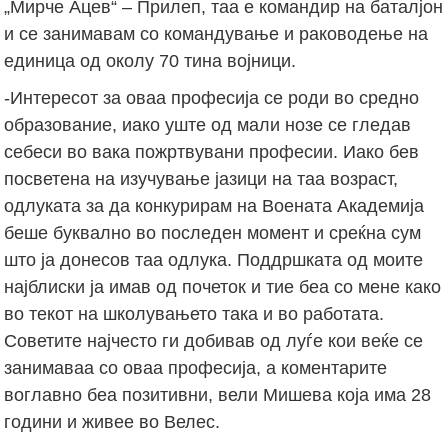
„Мирче Ацев“ – Прилеп, таа е командир на баталјон
и се занимавам со командување и раководење на
единица од околу 70 тина војници.
-Интересот за оваа професија се роди во средно
образование, иако уште од мали нозе се гледав
себеси во вака пожртвувани професии. Иако бев
посветена на изучување јазици на таа возраст,
одлуката за да конкурирам на Воената Академија
беше буквално во последен момент и среќна сум
што ја донесов таа одлука. Поддршката од моите
најблиски ја имав од почеток и тие беа со мене како
во текот на школувањето така и во работата.
Советите најчесто ги добивав од луѓе кои веќе се
занимаваа со оваа професија, а коментарите
воглавно беа позитивни, вели Мишева која има 28
години и живее во Велес.