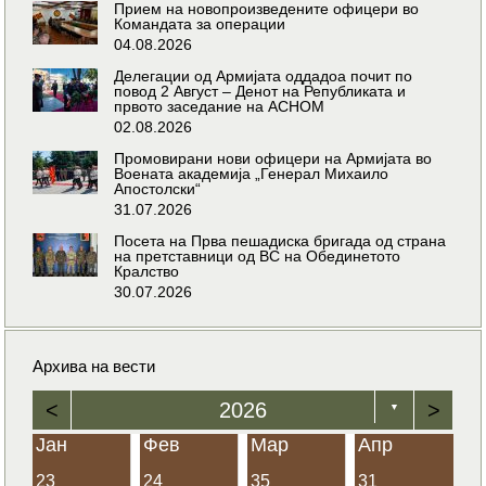
Прием на новопроизведените офицери во
Командата за операции
04.08.2026
Делегации од Армијата оддадоа почит по
повод 2 Август – Денот на Републиката и
првото заседание на АСНОМ
02.08.2026
Промовирани нови офицери на Армијата во
Воената академија „Генерал Михаило
Апостолски“
31.07.2026
Посета на Прва пешадиска бригада од страна
на претставници од ВС на Обединетото
Кралство
30.07.2026
Архива на вести
<
2026
>
▼
Јан
Фев
Мар
Апр
23
24
35
31