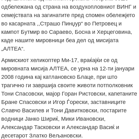
одбележана од страна на воздухопловниот ВИНГ и
семејствата на загинатите пред спомен обележјето
во касарната ,,Страшо Пинџур“ во Петровец и
кампот Бутмир во Сараево, Босна и Херцеговина,
каде нашите мировници беа дел од мисијата
„АЛТЕА“.
Армискиот хеликоптер Ми-17, враќајќи се од
мировната мисија АЛТЕА, се урна на 12-ти јануари
2008 година кај катлановско Блаце, при што
трагично ги завршија своите животи потполковник
Тони Спасовски, мајор Горан Ристовски, капетаните
Бране Спасовски и Игор Ѓорески, заставниците
Славчо Василев и Тони Давитковски, постарите
водници Јанко Шириќ, Мики Ивановски,
Александар Тасковски и Александар Васиќ и
десетарот Златко Вељановски.