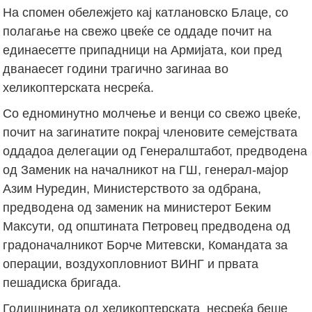
На спомен обележјето кај катлановско Блаце, со
полагање на свежо цвеќе се оддаде почит на
единаесетте припадници на Армијата, кои пред
дванаесет години трагично загинаа во
хеликоптерската несреќа.
Со едноминутно молчење и венци со свежо цвеќе,
почит на загинатите покрај членовите семејствата
оддадоа делегации од Генералштабот, предводена
од Заменик на началникот на ГШ, генерал-мајор
Азим Нуредин, Министерството за одбрана,
предводена од заменик на министерот Беким
Максути, од општината Петровец предводена од
градоначалникот Борче Митевски, Командата за
операции, воздухопловниот ВИНГ и првата
пешадиска бригада.
Годишнината од хеликоптерската несреќа беше