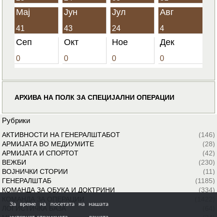
Мај
Јун
Јул
Авг
41
43
24
4
Сеп
Окт
Ное
Дек
0
0
0
0
АРХИВА НА ПОЛК ЗА СПЕЦИЈАЛНИ ОПЕРАЦИИ
Рубрики
АКТИВНОСТИ НА ГЕНЕРАЛШТАБОТ
(146)
АРМИЈАТА ВО МЕДИУМИТЕ
(28)
АРМИЈАТА И СПОРТОТ
(42)
ВЕЖБИ
(230)
ВОЈНИЧКИ СТОРИИ
(11)
ГЕНЕРАЛШТАБ
(1185)
КОМАНДА ЗА ОБУКА И ДОКТРИНИ
(334)
КОМАНДА ЗА ОПЕРАЦИИ
(1422)
За време на посетата на нашата
ЛОГИСТИЧКА БАЗА
(64)