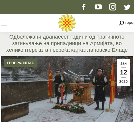
Facebook
YouTube
Instag
T
page
page
page
p
Searc
Барај
opens
opens
opens
o
Одбележани дванаесет години од трагичното
загинување на припадници на Армијата, во
in
in
in
i
хеликоптерската несреќа кај катлановско Блаце
You are here:
new
new
new
n
ГЕНЕРАЛШТАБ
Јан
12
window
window
windo
w
2020