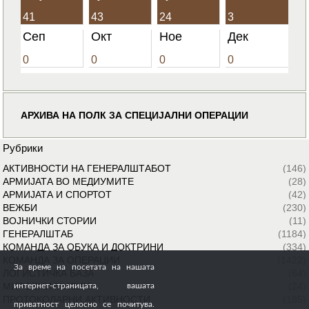
41
43
24
3
Сеп
Окт
Ное
Дек
0
0
0
0
АРХИВА НА ПОЛК ЗА СПЕЦИЈАЛНИ ОПЕРАЦИИ
Рубрики
АКТИВНОСТИ НА ГЕНЕРАЛШТАБОТ
(146)
АРМИЈАТА ВО МЕДИУМИТЕ
(28)
АРМИЈАТА И СПОРТОТ
(42)
ВЕЖБИ
(230)
ВОЈНИЧКИ СТОРИИ
(11)
ГЕНЕРАЛШТАБ
(1184)
КОМАНДА ЗА ОБУКА И ДОКТРИНИ
(334)
КОМАНДА ЗА ОПЕРАЦИИ
(1422)
За време на посетата на нашата
ЛОГИСТИЧКА БАЗА
(64)
МИРОВНИ МИСИИ
(24)
интернет-страницата, вашата
ПРОТОКОЛАРНИ АКТИВНОСТИ
(185)
приватност целосно се почитува.