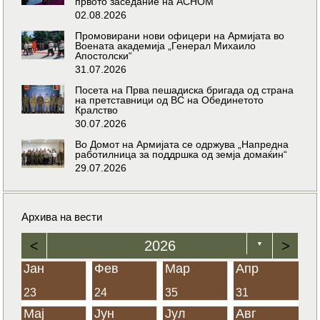
првото заседание на АСНОМ
02.08.2026
Промовирани нови офицери на Армијата во
Воената академија „Генерал Михаило
Апостолски“
31.07.2026
Посета на Прва пешадиска бригада од страна
на претставници од ВС на Обединетото
Кралство
30.07.2026
Во Домот на Армијата се одржува „Напредна
работилница за поддршка од земја домаќин“
29.07.2026
Архива на вести
<
2026
>
▼
Јан
Фев
Мар
Апр
23
24
35
31
Мај
Јун
Јул
Авг