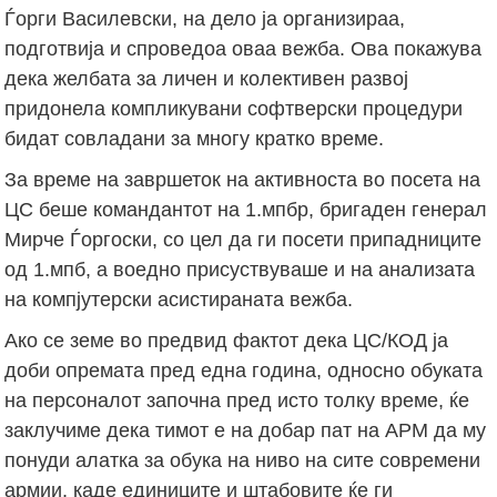
Ѓорги Василевски, на дело ја организираа,
подготвија и спроведоа оваа вежба. Ова покажува
дека желбата за личен и колективен развој
придонела компликувани софтверски процедури
бидат совладани за многу кратко време.
За време на завршеток на активноста во посета на
ЦС беше командантот на 1.мпбр, бригаден генерал
Мирче Ѓоргоски, со цел да ги посети припадниците
од 1.мпб, а воедно присуствуваше и на анализата
на компјутерски асистираната вежба.
Ако се земе во предвид фактот дека ЦС/КОД ја
доби опремата пред една година, односно обуката
на персоналот започна пред исто толку време, ќе
заклучиме дека тимот е на добар пат на АРМ да му
понуди алатка за обука на ниво на сите современи
армии, каде единиците и штабовите ќе ги