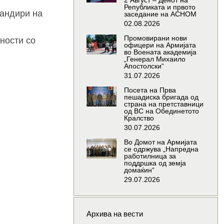
2 Август – Денот на
Републиката и првото
мандири на
заседание на АСНОМ
02.08.2026
Промовирани нови
ности со
офицери на Армијата
во Воената академија
„Генерал Михаило
Апостолски“
31.07.2026
Посета на Прва
пешадиска бригада од
страна на претставници
од ВС на Обединетото
Кралство
30.07.2026
Во Домот на Армијата
се одржува „Напредна
работилница за
поддршка од земја
домаќин“
29.07.2026
Архива на вести