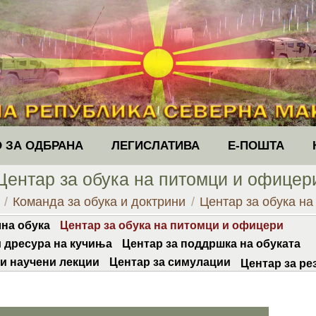
 ЗА ОДБРАНА
ЛЕГИСЛАТИВА
Е-ПОШТА
Центар за обука на питомци и офицер
re:
Команда за обука и доктрини
Центар за обука н
на обука
Центар за обука на питомци и офицери
 дресура на кучиња
Центар за поддршка на обуката
 и научени лекции
Центар за симулации
Центар за ре