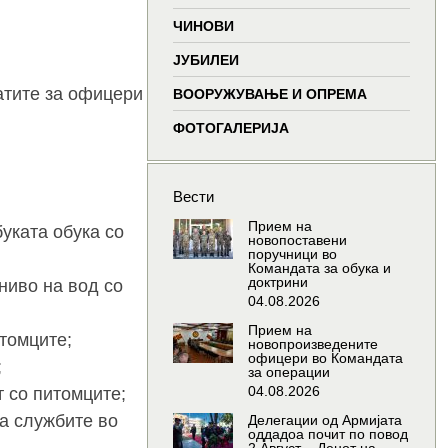
window
window
window
wind
ЧИНОВИ
ЈУБИЛЕИ
атите за офицери
ВООРУЖУВАЊЕ И ОПРЕМА
ФОТОГАЛЕРИЈА
Вести
Прием на
уката обука со
новопоставени
поручници во
Командата за обука и
доктрини
ниво на вод со
04.08.2026
Прием на
итомците;
новопроизведените
офицери во Командата
;
за операции
04.08.2026
т со питомците;
а службите во
Делегации од Армијата
оддадоа почит по повод