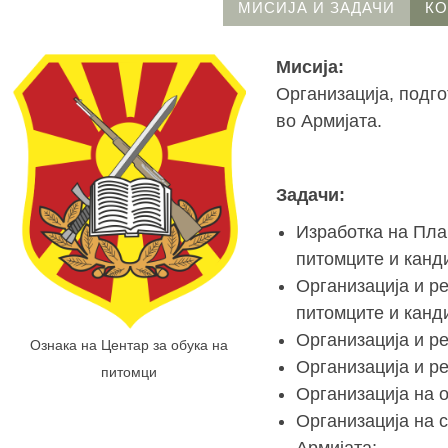
МИСИЈА И ЗАДАЧИ
К
Мисија:
Организација, подго
во Армијата.
Задачи:
Изработка на Пла
питомците и канд
Организација и р
питомците и канд
Организација и ре
Ознака на Центар за обука на
Организација и р
питомци
Организација на 
Организација на 
Армијата;