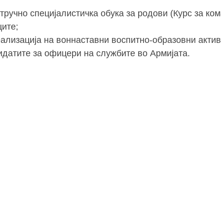
тручно специјалистичка обука за родови (Курс за ко
ците;
еализација на воннаставни воспитно-образовни актив
идатите за офицери на службите во Армијата.