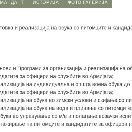
ОМАНДАНТ
ИСТОРИЈА
ФОТО ГАЛЕРИЈА
товка и реализација на обука со питомците и кандид
нови и Програми за организација и реализација на об
идатите за офицери на службите во Армијата;
еализација на индивидуална и општа воена обука до 
идатите за офицери на службите во Армијата;
ализација на обука во зимски услови и скијање со п
еализација на обука на вода и пливање со питомците
обука во управување со м/в и полагање возачки испи
стажирање на питомците и кандидатите за офицери н