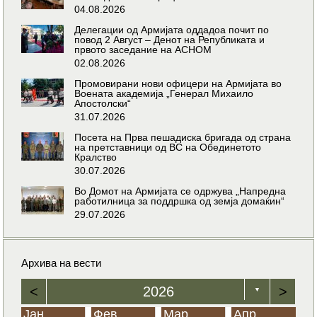
04.08.2026
Делегации од Армијата оддадоа почит по
повод 2 Август – Денот на Републиката и
првото заседание на АСНОМ
02.08.2026
Промовирани нови офицери на Армијата во
Воената академија „Генерал Михаило
Апостолски“
31.07.2026
Посета на Прва пешадиска бригада од страна
на претставници од ВС на Обединетото
Кралство
30.07.2026
Во Домот на Армијата се одржува „Напредна
работилница за поддршка од земја домаќин“
29.07.2026
Архива на вести
<
2026
>
▼
Јан
Фев
Мар
Апр