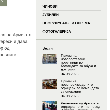
ЕР
window
window
window
wind
ЧИНОВИ
ЈУБИЛЕИ
ВООРУЖУВАЊЕ И ОПРЕМА
ФОТОГАЛЕРИЈА
ила на Армијата
тереси и дава
ор од
Вести
ировните
Прием на
новопоставени
поручници во
Командата за обука и
доктрини
04.08.2026
Прием на
новопроизведените
офицери во Командата
за операции
04.08.2026
Делегации од Армијата
оддадоа почит по повод