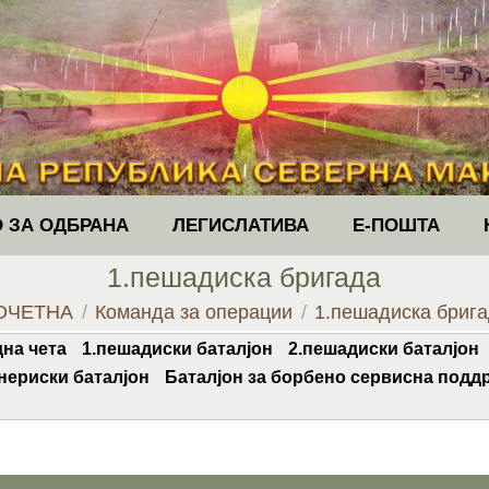
 ЗА ОДБРАНА
ЛЕГИСЛАТИВА
Е-ПОШТА
1.пешадиска бригада
u are here:
ОЧЕТНА
Команда за операции
1.пешадиска бриг
на чета
1.пешадиски баталјон
2.пешадиски баталјон
нериски баталјон
Баталјон за борбено сервисна подд