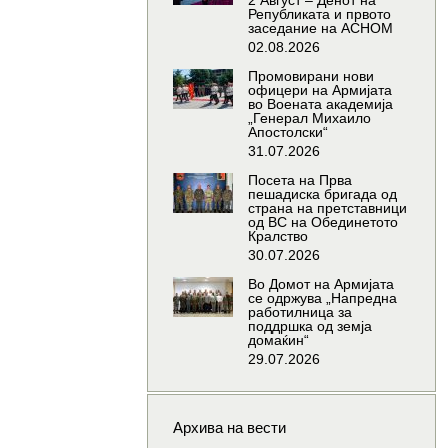
2 Август – Денот на
Републиката и првото
заседание на АСНОМ
02.08.2026
Промовирани нови
офицери на Армијата
во Воената академија
„Генерал Михаило
Апостолски“
31.07.2026
Посета на Прва
пешадиска бригада од
страна на претставници
од ВС на Обединетото
Кралство
30.07.2026
Во Домот на Армијата
се одржува „Напредна
работилница за
поддршка од земја
домаќин“
29.07.2026
Архива на вести