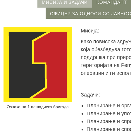
МИСИЈА И ЗАДАЧИ
КОМАНДАНТ
ОФИЦЕР ЗА ОДНОСИ СО ЈАВНО
Мисија:
Како повисока здру
која обезбедува го
поддршка при приро
територијата на Ре
операции и ги испо
Задачи:
Планирање и орга
Ознака на 1.пешадиска бригада
Планирање и упо
Планирање и спро
Планирање и спр