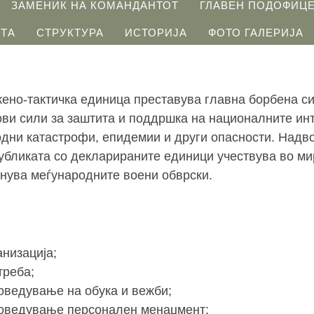
ЗАМЕНИК НА КОМАНДАНТОТ
ГЛАВЕН ПОДОФИЦ
СТА
СТРУКТУРА
ИСТОРИЈА
ФОТО ГАЛЕРИЈА
жено-тактичка единица преставува главна борбена с
тови сили за заштита и поддршка на националните ин
дни катастрофи, епидемии и други опасности. Надв
публиката со декларираните единици учествува во м
лнува меѓународните воени обврски.
низација;
треба;
ведување на обука и вежби;
оведување персонален менаџмент;