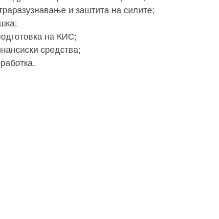
траразузнавање и заштита на силите;
шка;
одготовка на КИС;
нансиски средства;
работка.