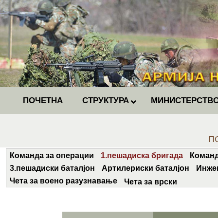
ПОЧЕТНА
СТРУКТУРА
МИНИСТЕРСТВО
Yo
П
Команда за операции
1.пешадиска бригада
Команд
3.пешадиски баталјон
Артилериски баталјон
Инже
Чета за воено разузнавање
Чета за врски