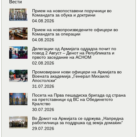
Вести
Прием на новопоставени поручници во
Командата за обука и доктрини
04.08.2026
Прием на новопроизведените офицери во
Командата за операции
04.08.2026
Делегации од Армијата оддадоа почит по
повод 2 Август – Денот на Републиката и
првото заседание на АСНОМ
02.08.2026
Промовирани нови офицери на Армијата во
Воената академија „Генерал Михаило
Апостолски“
31.07.2026
Посета на Прва пешадиска бригада од страна
на претставници од ВС на Обединетото
Кралство
30.07.2026
Во Домот на Армијата се одржува „Напредна
работилница за поддршка од земја домаќин“
29.07.2026